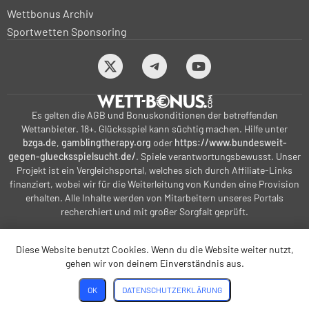
Wettbonus Archiv
Sportwetten Sponsoring
Es gelten die AGB und Bonuskonditionen der betreffenden
Wettanbieter. 18+. Glücksspiel kann süchtig machen. Hilfe unter
bzga.de
,
gamblingtherapy.org
oder
https://www.bundesweit-
gegen-gluecksspielsucht.de/
. Spiele verantwortungsbewusst. Unser
Projekt ist ein Vergleichsportal, welches sich durch Affiliate-Links
finanziert, wobei wir für die Weiterleitung von Kunden eine Provision
erhalten. Alle Inhalte werden von Mitarbeitern unseres Portals
recherchiert und mit großer Sorgfalt geprüft.
Diese Website benutzt Cookies. Wenn du die Website weiter nutzt,
bonus-betting.dk
bonus-parissportifs-gratuits.com
gehen wir von deinem Einverständnis aus.
kalyteri-stoiximatiki.gr
sportfogadas-magyarorszagon1.hu
OK
DATENSCHUTZERKLÄRUNG
weddenbonus.com
wett-bonus.com