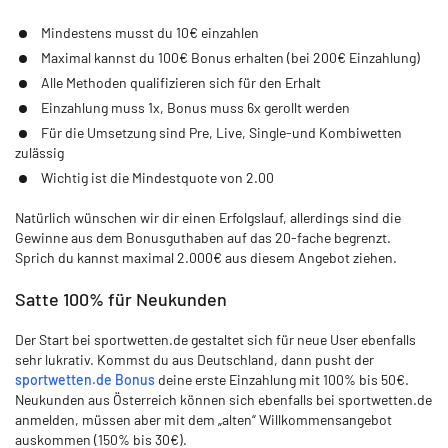
Mindestens musst du 10€ einzahlen
Maximal kannst du 100€ Bonus erhalten (bei 200€ Einzahlung)
Alle Methoden qualifizieren sich für den Erhalt
Einzahlung muss 1x, Bonus muss 6x gerollt werden
Für die Umsetzung sind Pre, Live, Single-und Kombiwetten
zulässig
Wichtig ist die Mindestquote von 2.00
Natürlich wünschen wir dir einen Erfolgslauf, allerdings sind die
Gewinne aus dem Bonusguthaben auf das 20-fache begrenzt.
Sprich du kannst maximal 2.000€ aus diesem Angebot ziehen.
Satte 100% für Neukunden
Der Start bei sportwetten.de gestaltet sich für neue User ebenfalls
sehr lukrativ. Kommst du aus Deutschland, dann pusht der
sportwetten.de Bonus
deine erste Einzahlung mit 100% bis 50€.
Neukunden aus Österreich können sich ebenfalls bei sportwetten.de
anmelden, müssen aber mit dem „alten“ Willkommensangebot
auskommen (150% bis 30€).