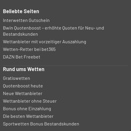
Beliebte Seiten
Interwetten Gutschein
Bwin Quotenboost – erhöhte Quoten für Neu- und
Bestandskunden
Wettanbieter mit vorzeitiger Auszahlung
Wetten-Retter bei bet365
DAZN Bet Freebet
Rund ums Wetten
Gratiswetten
Quotenboost heute
Neue Wettanbieter
Wettanbieter ohne Steuer
Bonus ohne Einzahlung
Die besten Wettanbieter
Sportwetten Bonus Bestandskunden