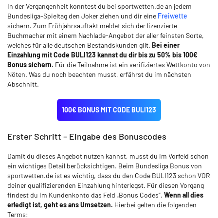
In der Vergangenheit konntest du bei sportwetten.de an jedem
Bundesliga-Spieltag den Joker ziehen und dir eine
Freiwette
sichern. Zum Frühjahrsauftakt meldet sich der lizenzierte
Buchmacher mit einem Nachlade-Angebot der aller feinsten Sorte,
welches für alle deutschen Bestandskunden gilt.
Bei einer
Einzahlung mit Code BULI123 kannst du dir bis zu 50% bis 100€
Bonus sichern.
Für die Teilnahme ist ein verifiziertes Wettkonto von
Nöten. Was du noch beachten musst, erfährst du im nächsten
Abschnitt.
100€ BONUS MIT CODE BULI123
Erster Schritt – Eingabe des Bonuscodes
Damit du dieses Angebot nutzen kannst, musst du im Vorfeld schon
ein wichtiges Detail berücksichtigen. Beim Bundesliga Bonus von
sportwetten.de ist es wichtig, dass du den Code BULI123 schon VOR
deiner qualifizierenden Einzahlung hinterlegst. Für diesen Vorgang
findest du im Kundenkonto das Feld „Bonus Codes“.
Wenn all dies
erledigt ist, geht es ans Umsetzen.
Hierbei gelten die folgenden
Terms: