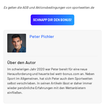
Es gelten die AGB und Aktionsbedingungen von sportwetten.de
SCHNAPP DIR DEN BONUS!
Peter Pichler
Über den Autor
Im schwierigen Jahr 2020 war Peter bereit für eine neue
Herausforderung und heuerte bei wett-bonus.com an. Neben
Sport im Allgemeinen, hat sich Peter auch dem Sportwetten
selbst verschrieben. In seinen Artikeln lässt er daher immer
wieder persönliche Erfahrungen mit den Wettanbietern
einfließen.