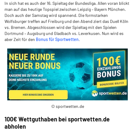
In sich hat es auch der 16. Spieltag der Bundesliga. Allen voran blickt
man auf das heutige Topspiel zwischen Leipzig – Bayern München.
Doch auch der Samstag wird spannend. Die formstarken
Wolfsburger treffen auf Freiburg und den Abend ziert das Duell Köln
vs. Bremen. Abgeschlossen wird der Spieltag mit den Spielen
Dortmund – Augsburg und Gladbach vs. Leverkusen. Nun wird es
aber Zeit für den
Bonus für Sportwetten
.
© sportwetten.de
100€ Wettguthaben bei sportwetten.de
abholen