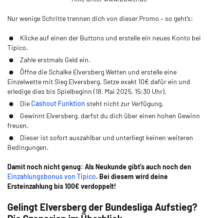
Nur wenige Schritte trennen dich von dieser Promo – so geht’s:
Klicke auf einen der Buttons und erstelle ein neues Konto bei
Tipico.
Zahle erstmals Geld ein.
Öffne die Schalke Elversberg Wetten und erstelle eine
Einzelwette mit Sieg Elversberg. Setze exakt 10€ dafür ein und
erledige dies bis Spielbeginn (18. Mai 2025, 15:30 Uhr).
Die
Cashout Funktion
steht nicht zur Verfügung.
Gewinnt Elversberg, darfst du dich über einen hohen Gewinn
freuen.
Dieser ist sofort auszahlbar und unterliegt keinen weiteren
Bedingungen.
Damit noch nicht genug: Als Neukunde gibt’s auch noch den
Einzahlungsbonus von Tipico
. Bei diesem wird deine
Ersteinzahlung bis 100€ verdoppelt!
Gelingt Elversberg der Bundesliga Aufstieg?