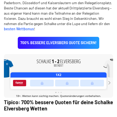
Paderborn, Düsseldorf und Kaiserslautern um den Relegationsplatz.
Beste Chancen auf diesen hat der aktuell Drittplatzierte Elversberg –
aus eigener Hand kann man die Teilnahme an der Relegation
fixieren. Dazu braucht es wohl einen Sieg in Gelsenkirchen. Wir
nehmen die Partie gegen Schalke unter die Lupe und liefern dir den
besten Wettbonus
!
700% BESSERE ELVERSBERG QUOTE SICHERN!
Tipico: 700% bessere Quoten für deine Schalke
Elversberg Wetten