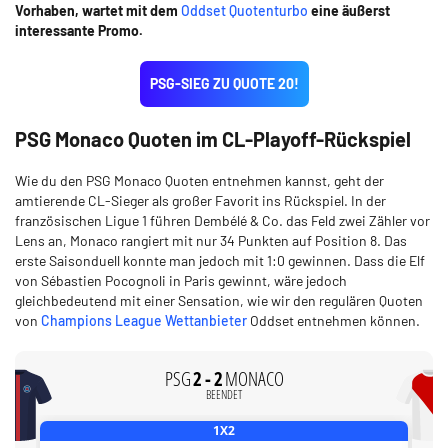
Vorhaben, wartet mit dem
Oddset Quotenturbo
eine äußerst
interessante Promo.
PSG-SIEG ZU QUOTE 20!
PSG Monaco Quoten im CL-Playoff-Rückspiel
Wie du den PSG Monaco Quoten entnehmen kannst, geht der
amtierende CL-Sieger als großer Favorit ins Rückspiel. In der
französischen Ligue 1 führen Dembélé & Co. das Feld zwei Zähler vor
Lens an, Monaco rangiert mit nur 34 Punkten auf Position 8. Das
erste Saisonduell konnte man jedoch mit 1:0 gewinnen. Dass die Elf
von Sébastien Pocognoli in Paris gewinnt, wäre jedoch
gleichbedeutend mit einer Sensation, wie wir den regulären Quoten
von
Champions League Wettanbieter
Oddset entnehmen können.