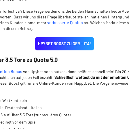
ein Torfestival? Diese Frage werden uns die beiden Mannschaften heute A
worten. Dass wir uns diese Frage überhaupt stellen, hat einen Hintergru
 seinen Kunden einmal mehr
verbesserte Quoten
an. Welchen Markt diese b
u in diesem Beitrag.
HPYBET BOOST ZU GER – ITA!
r 3.5 Tore zu Quote 5.0
etten Bonus
von Hpybet noch nutzen, dann heißt es schnell sein! Bis 20:
cht sich auf jeden Fall bezahlt.
Schließlich wettest du mit der erhöhten 
ieser Boost gilt für alle Online-Kunden von Happybet. Die Vorgehensweise 
n Wettkonto ein
el Deutschland – Italien
 auf Über 3.5 Tore (zur regulären Quote)
bedingt vor dem Spiel