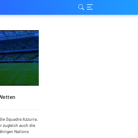
 Wetten
die Squadra Azzurra.
ar zugleich auch die
jährigen Nations