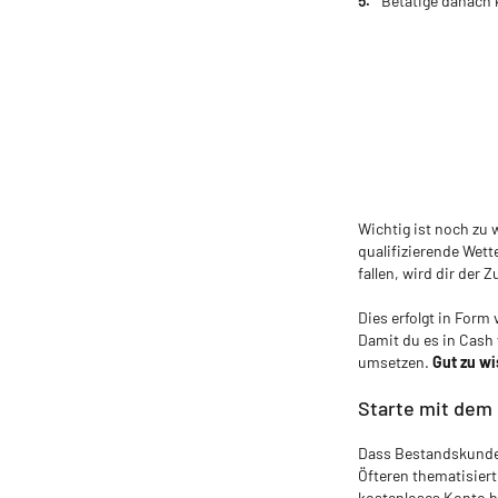
Betätige danach 
Wichtig ist noch zu 
qualifizierende Wette
fallen, wird dir der
Dies erfolgt in Form
Damit du es in Cash
umsetzen.
Gut zu w
Starte mit de
Dass Bestandskunden
Öfteren thematisiert
kostenloses Konto be