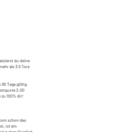
atzierst du deine
mehr als 3.5 Tore
 90 Tage gültig.
estquote 2.00
 zu 100% dir!
.com schon des
t, ist ein
ird zudem fürstlich