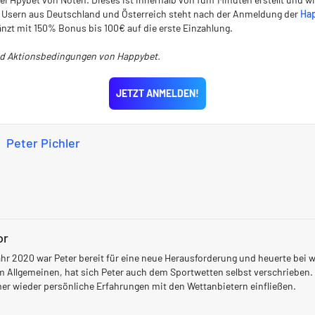
n Usern aus Deutschland und Österreich steht nach der Anmeldung der
Ha
änzt mit 150% Bonus bis 100€ auf die erste Einzahlung.
nd Aktionsbedingungen von Happybet.
JETZT ANMELDEN!
Peter Pichler
or
hr 2020 war Peter bereit für eine neue Herausforderung und heuerte bei
m Allgemeinen, hat sich Peter auch dem Sportwetten selbst verschrieben. 
mer wieder persönliche Erfahrungen mit den Wettanbietern einfließen.