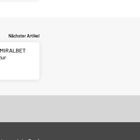
Nächster Artikel
ADMIRALBET
zur