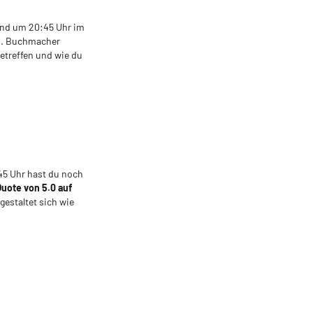
bend um 20:45 Uhr im
nd. Buchmacher
etreffen und wie du
45 Uhr hast du noch
Quote von 5.0 auf
gestaltet sich wie