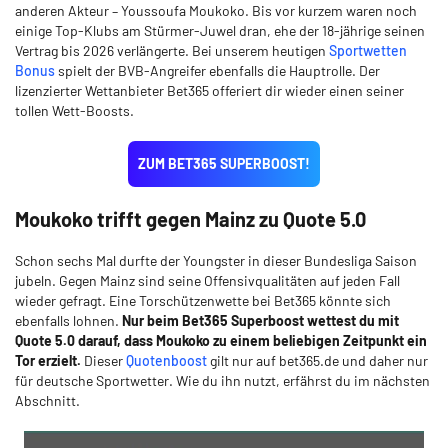
anderen Akteur – Youssoufa Moukoko. Bis vor kurzem waren noch
einige Top-Klubs am Stürmer-Juwel dran, ehe der 18-jährige seinen
Vertrag bis 2026 verlängerte. Bei unserem heutigen
Sportwetten
Bonus
spielt der BVB-Angreifer ebenfalls die Hauptrolle. Der
lizenzierter Wettanbieter Bet365 offeriert dir wieder einen seiner
tollen Wett-Boosts.
ZUM BET365 SUPERBOOST!
Moukoko trifft gegen Mainz zu Quote 5.0
Schon sechs Mal durfte der Youngster in dieser Bundesliga Saison
jubeln. Gegen Mainz sind seine Offensivqualitäten auf jeden Fall
wieder gefragt. Eine Torschützenwette bei Bet365 könnte sich
ebenfalls lohnen.
Nur beim Bet365 Superboost wettest du mit
Quote 5.0 darauf, dass Moukoko zu einem beliebigen Zeitpunkt ein
Tor erzielt.
Dieser
Quotenboost
gilt nur auf bet365.de und daher nur
für deutsche Sportwetter. Wie du ihn nutzt, erfährst du im nächsten
Abschnitt.