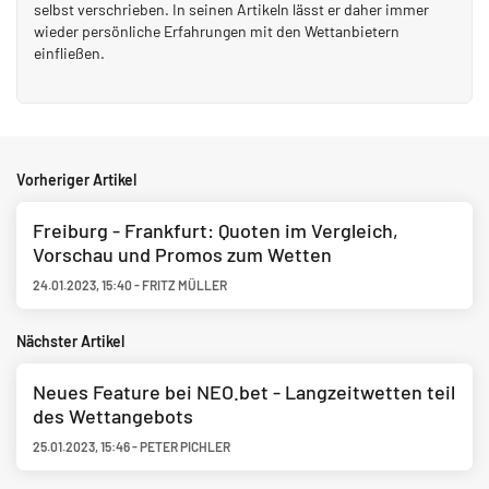
selbst verschrieben. In seinen Artikeln lässt er daher immer
wieder persönliche Erfahrungen mit den Wettanbietern
einfließen.
Vorheriger Artikel
Freiburg - Frankfurt: Quoten im Vergleich,
Vorschau und Promos zum Wetten
24.01.2023
,
15:40
-
FRITZ MÜLLER
Nächster Artikel
Neues Feature bei NEO.bet - Langzeitwetten teil
des Wettangebots
25.01.2023
,
15:46
-
PETER PICHLER