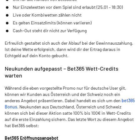
Nur Einzelwetten vor dem Spiel sind erlaubt (25.01 – 18:30)
Live oder Kombiwetten zählen nicht
Es gelten Einsatzlimits (können variieren)
Cash-Out steht dir nicht zur Verfügung
Erfreulich gestaltet sich auch der Ablauf bei der Gewinnauszahlung.
Ist deine Wette erfolgreich, dann wird dir der Ertrag daraus in
Echtgeld auf dein Konto gebucht.
Neukunden aufgepasst – Bet365 Wett-Credits
warten
Während die eben vorgestellte Promo nur für deutsche User gilt,
können wir Kunden aus Österreich und der Schweiz noch ein
anderes Angebot präsentieren. Dabei handelt es sich um den
bet365
Bonus
. Neukunden aus Deutschland, Österreich und Schweiz
können sich bei dieser Aktion satte 100% bis 100€ in Wett-Credits
auf die erste Einzahlung sichern. Das letzte Wort zu diesem Angebot
hat Bet365 selbst:
Bet365 Eröffnungsangebot