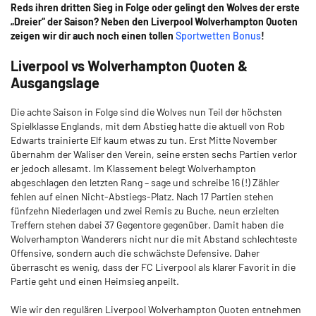
Reds ihren dritten Sieg in Folge oder gelingt den Wolves der erste
„Dreier“ der Saison? Neben den Liverpool Wolverhampton Quoten
zeigen wir dir auch noch einen tollen
Sportwetten Bonus
!
Liverpool vs Wolverhampton Quoten &
Ausgangslage
Die achte Saison in Folge sind die Wolves nun Teil der höchsten
Spielklasse Englands, mit dem Abstieg hatte die aktuell von Rob
Edwarts trainierte Elf kaum etwas zu tun. Erst Mitte November
übernahm der Waliser den Verein, seine ersten sechs Partien verlor
er jedoch allesamt. Im Klassement belegt Wolverhampton
abgeschlagen den letzten Rang – sage und schreibe 16 (!) Zähler
fehlen auf einen Nicht-Abstiegs-Platz. Nach 17 Partien stehen
fünfzehn Niederlagen und zwei Remis zu Buche, neun erzielten
Treffern stehen dabei 37 Gegentore gegenüber. Damit haben die
Wolverhampton Wanderers nicht nur die mit Abstand schlechteste
Offensive, sondern auch die schwächste Defensive. Daher
überrascht es wenig, dass der FC Liverpool als klarer Favorit in die
Partie geht und einen Heimsieg anpeilt.
Wie wir den regulären Liverpool Wolverhampton Quoten entnehmen