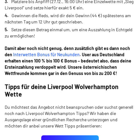
Platziere bis Anpfiff (27.12., 16:00 Uhr) eine Einzelwette mit „Sieg
Liverpool“ und setze hierfür exakt 5 € ein.
Gewinnen die Reds, wird dir dein Gewinn (44 €) spätestens am
nächsten Tag um 12 Uhr gut geschrieben.
Setze diesen Betrag einmal um, um eine Auszahlung in Echtgeld
zu ermöglichen!
Damit aber noch nicht genug, denn zusätzlich gibt es dann noch
den
Interwetten Bonus für Neukunden
. User aus Deutschland
erhalten einen 100 % bis 100 € Bonus – bedeutet also, dass deine
Ersteinzahlung verdoppelt wird. Unsere österreichischen
Wettfreunde kommen gar in den Genuss von bis zu 200 €!
Tipps für deine Liverpool Wolverhampton
Wette
Du möchtest das Angebot nicht beanspruchen oder suchst generell
noch nach Liverpool Wolverhampton Tipps? Wir haben die
Ausgangslage einer gründlichen Recherche unterzogen und
möchten dir anbei unsere Wett Tipps präsentieren: