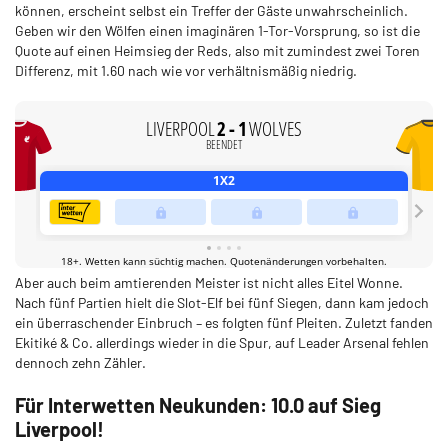
können, erscheint selbst ein Treffer der Gäste unwahrscheinlich.
Geben wir den Wölfen einen imaginären 1-Tor-Vorsprung, so ist die
Quote auf einen Heimsieg der Reds, also mit zumindest zwei Toren
Differenz, mit 1.60 nach wie vor verhältnismäßig niedrig.
Aber auch beim amtierenden Meister ist nicht alles Eitel Wonne.
Nach fünf Partien hielt die Slot-Elf bei fünf Siegen, dann kam jedoch
ein überraschender Einbruch – es folgten fünf Pleiten. Zuletzt fanden
Ekitiké & Co. allerdings wieder in die Spur, auf Leader Arsenal fehlen
dennoch zehn Zähler.
Für Interwetten Neukunden: 10.0 auf Sieg
Liverpool!