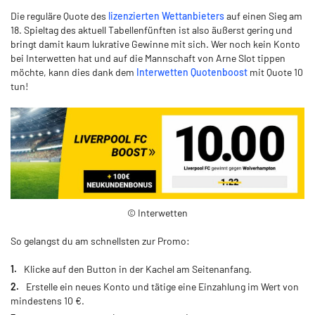
Die reguläre Quote des
lizenzierten Wettanbieters
auf einen Sieg am
18. Spieltag des aktuell Tabellenfünften ist also äußerst gering und
bringt damit kaum lukrative Gewinne mit sich. Wer noch kein Konto
bei Interwetten hat und auf die Mannschaft von Arne Slot tippen
möchte, kann dies dank dem
Interwetten Quotenboost
mit Quote 10
tun!
© Interwetten
So gelangst du am schnellsten zur Promo:
Klicke auf den Button in der Kachel am Seitenanfang.
Erstelle ein neues Konto und tätige eine Einzahlung im Wert von
mindestens 10 €.