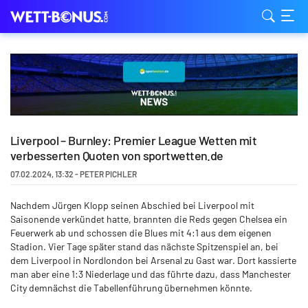
Liverpool – Burnley: Premier League Wetten mit
verbesserten Quoten von sportwetten.de
07.02.2024
,
13:32
-
PETER PICHLER
Nachdem Jürgen Klopp seinen Abschied bei Liverpool mit
Saisonende verkündet hatte, brannten die Reds gegen Chelsea ein
Feuerwerk ab und schossen die Blues mit 4:1 aus dem eigenen
Stadion. Vier Tage später stand das nächste Spitzenspiel an, bei
dem Liverpool in Nordlondon bei Arsenal zu Gast war. Dort kassierte
man aber eine 1:3 Niederlage und das führte dazu, dass Manchester
City demnächst die Tabellenführung übernehmen könnte.