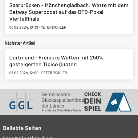
Saarbrücken - Mönchengladbach: Wette mit dem
Betway Superboost auf das DFB-Pokal
Viertelfinale
06.02.2024
,
10:39
-
PETER PICHLER
Nächster Artikel
Dortmund - Freiburg Wetten mit 250%
gesteigerten Tipico Quoten
08.02.2024
,
12:00
-
PETER PICHLER
Beliebte Seiten
Interwetten Gutschein