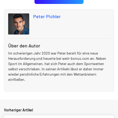
Peter Pichler
Über den Autor
Im schwierigen Jahr 2020 war Peter bereit für eine neue
Herausforderung und heuerte bei wett-bonus.com an. Neben
Sport im Allgemeinen, hat sich Peter auch dem Sportwetten
selbst verschrieben. In seinen Artikeln lässt er daher immer
wieder persönliche Erfahrungen mit den Wettanbietern
einfließen.
Vorheriger Artikel