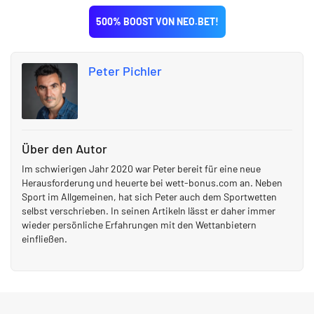
500% BOOST VON NEO.BET!
Peter Pichler
Über den Autor
Im schwierigen Jahr 2020 war Peter bereit für eine neue
Herausforderung und heuerte bei wett-bonus.com an. Neben
Sport im Allgemeinen, hat sich Peter auch dem Sportwetten
selbst verschrieben. In seinen Artikeln lässt er daher immer
wieder persönliche Erfahrungen mit den Wettanbietern
einfließen.