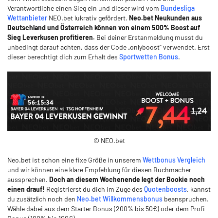
Verantwortliche einen Sieg ein und dieser wird vom
Bundesliga
Wettanbieter
NEO.bet lukrativ gefördert.
Neo.bet Neukunden aus
Deutschland und Österreich können von einem 500% Boost auf
Sieg Leverkusen profitieren.
Bei deiner Erstanmeldung musst du
unbedingt darauf achten, dass der Code „onlyboost“ verwendet. Erst
dieser berechtigt dich zum Erhalt des
Sportwetten Bonus
.
© NEO.bet
Neo.bet ist schon eine fixe Größe in unserem
Wettbonus Vergleich
und wir können eine klare Empfehlung für diesen Buchmacher
aussprechen.
Doch an diesem Wochenende legt der Bookie noch
einen drauf!
Registrierst du dich im Zuge des
Quotenboosts
, kannst
du zusätzlich noch den
Neo.bet Willkommensbonus
beanspruchen.
Wähle dabei aus dem Starter Bonus (200% bis 50€) oder dem Profi