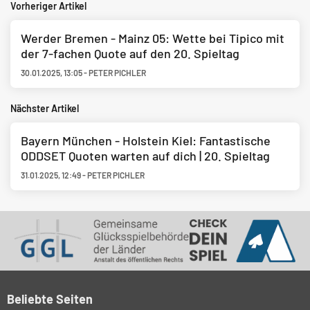
Vorheriger Artikel
Werder Bremen - Mainz 05: Wette bei Tipico mit
der 7-fachen Quote auf den 20. Spieltag
30.01.2025
,
13:05
-
PETER PICHLER
Nächster Artikel
Bayern München - Holstein Kiel: Fantastische
ODDSET Quoten warten auf dich | 20. Spieltag
31.01.2025
,
12:49
-
PETER PICHLER
Beliebte Seiten