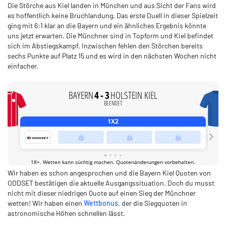
Die Störche aus Kiel landen in München und aus Sicht der Fans wird
es hoffentlich keine Bruchlandung. Das erste Duell in dieser Spielzeit
ging mit 6:1 klar an die Bayern und ein ähnliches Ergebnis könnte
uns jetzt erwarten. Die Münchner sind in Topform und Kiel befindet
sich im Abstiegskampf. Inzwischen fehlen den Störchen bereits
sechs Punkte auf Platz 15 und es wird in den nächsten Wochen nicht
einfacher.
Wir haben es schon angesprochen und die Bayern Kiel Quoten von
ODDSET bestätigen die aktuelle Ausgangssituation. Doch du musst
nicht mit dieser niedrigen Quote auf einen Sieg der Münchner
wetten! Wir haben einen
Wettbonus
, der die Siegquoten in
astronomische Höhen schnellen lässt.