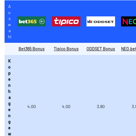
A
u
s
w
a
hl
Bet365 Bonus
Tipico Bonus
ODDSET Bonus
NEO.be
K
o
p
e
n
h
a
g
4.00
4.00
3.80
3.
e
n
g
e
w