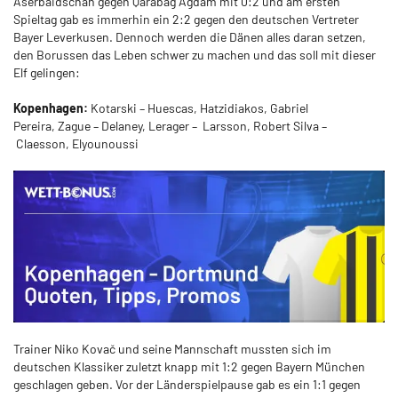
Aserbaidschan gegen Qarabag Agdam mit 0:2 und am ersten
Spieltag gab es immerhin ein 2:2 gegen den deutschen Vertreter
Bayer Leverkusen. Dennoch werden die Dänen alles daran setzen,
den Borussen das Leben schwer zu machen und das soll mit dieser
Elf gelingen:
Kopenhagen:
Kotarski – Huescas, Hatzidiakos, Gabriel
Pereira, Zague – Delaney, Lerager – Larsson, Robert Silva –
Claesson, Elyounoussi
Trainer Niko Kovač und seine Mannschaft mussten sich im
deutschen Klassiker zuletzt knapp mit 1:2 gegen Bayern München
geschlagen geben. Vor der Länderspielpause gab es ein 1:1 gegen