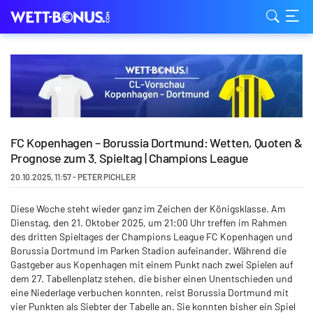
FC Kopenhagen – Borussia Dortmund: Wetten, Quoten &
Prognose zum 3. Spieltag | Champions League
20.10.2025
,
11:57
-
PETER PICHLER
Diese Woche steht wieder ganz im Zeichen der Königsklasse. Am
Dienstag, den 21. Oktober 2025, um 21:00 Uhr treffen im Rahmen
des dritten Spieltages der Champions League FC Kopenhagen und
Borussia Dortmund im Parken Stadion aufeinander. Während die
Gastgeber aus Kopenhagen mit einem Punkt nach zwei Spielen auf
dem 27. Tabellenplatz stehen, die bisher einen Unentschieden und
eine Niederlage verbuchen konnten, reist Borussia Dortmund mit
vier Punkten als Siebter der Tabelle an. Sie konnten bisher ein Spiel