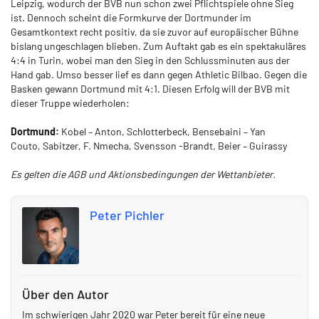
Leipzig, wodurch der BVB nun schon zwei Pflichtspiele ohne Sieg
ist. Dennoch scheint die Formkurve der Dortmunder im
Gesamtkontext recht positiv, da sie zuvor auf europäischer Bühne
bislang ungeschlagen blieben. Zum Auftakt gab es ein spektakuläres
4:4 in Turin, wobei man den Sieg in den Schlussminuten aus der
Hand gab. Umso besser lief es dann gegen Athletic Bilbao. Gegen die
Basken gewann Dortmund mit 4:1. Diesen Erfolg will der BVB mit
dieser Truppe wiederholen:
Dortmund:
Kobel – Anton, Schlotterbeck, Bensebaini – Yan
Couto, Sabitzer, F. Nmecha, Svensson -Brandt, Beier – Guirassy
Es gelten die AGB und Aktionsbedingungen der Wettanbieter.
Peter Pichler
Über den Autor
Im schwierigen Jahr 2020 war Peter bereit für eine neue