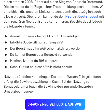
einen starken 200% Boost auf einen Sieg von Borussia Dortmund.
Diesen musst du im Zuge deiner Erstanmeldung beanspruchen. Wir
empfehlen dir, unseren Link zu nutzen, damit diesbezüglich auch
alles glatt geht. Obendrein kannst du den
Neo.bet Quotenboost
mit
dem regulären Neo.bet Bonus kombinieren. Beachte dabei jedoch
die folgenden Terms:
Anmeldung muss bis 21.10, 20:30 Uhr erfolgen
Erhöhte Quote gilt nur auf Sieg BVB
Der Boost muss im Wettschein aktiviert werden
Du kannst Bonus oder Echtgeld verwenden
Maximal kannst du 10€ einsetzen
Cash-Out ist an dieser Stelle nicht erlaubt
Nutzt du für deine Kopenhagen Dortmund Wetten Echtgeld, dann
erfolgt die Gewinnauszahlung in Cash. Bei der Nutzung von
Bonusgeld unterliegen die Gewinne den zugrunde liegenden
Umsatzbedingungen.
3-FACHE NEO.BET QUOTE AUF BVB!