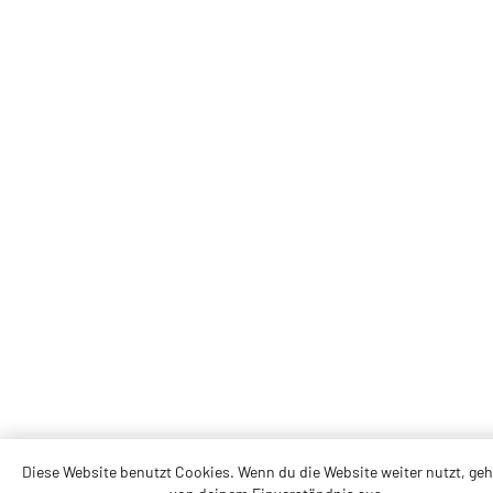
Diese Website benutzt Cookies. Wenn du die Website weiter nutzt, geh