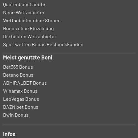
Quotenboost heute
Neue Wettanbieter
Wettanbieter ohne Steuer
Bonus ohne Einzahlung
Die besten Wettanbieter
Sportwetten Bonus Bestandskunden
Meist genutzte Boni
Bet365 Bonus
Betano Bonus
ADMIRALBET Bonus
Winamax Bonus
LeoVegas Bonus
DAZN bet Bonus
Bwin Bonus
Infos