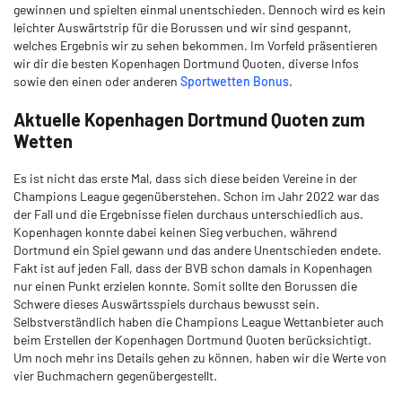
gewinnen und spielten einmal unentschieden. Dennoch wird es kein
leichter Auswärtstrip für die Borussen und wir sind gespannt,
welches Ergebnis wir zu sehen bekommen. Im Vorfeld präsentieren
wir dir die besten Kopenhagen Dortmund Quoten, diverse Infos
sowie den einen oder anderen
Sportwetten Bonus
.
Aktuelle Kopenhagen Dortmund Quoten zum
Wetten
Es ist nicht das erste Mal, dass sich diese beiden Vereine in der
Champions League gegenüberstehen. Schon im Jahr 2022 war das
der Fall und die Ergebnisse fielen durchaus unterschiedlich aus.
Kopenhagen konnte dabei keinen Sieg verbuchen, während
Dortmund ein Spiel gewann und das andere Unentschieden endete.
Fakt ist auf jeden Fall, dass der BVB schon damals in Kopenhagen
nur einen Punkt erzielen konnte. Somit sollte den Borussen die
Schwere dieses Auswärtsspiels durchaus bewusst sein.
Selbstverständlich haben die Champions League Wettanbieter auch
beim Erstellen der Kopenhagen Dortmund Quoten berücksichtigt.
Um noch mehr ins Details gehen zu können, haben wir die Werte von
vier Buchmachern gegenübergestellt.