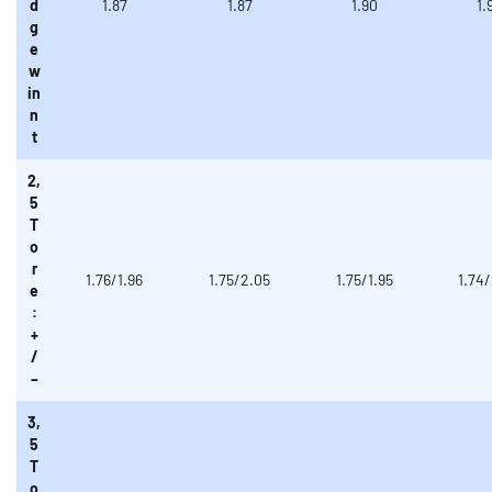
d
1.87
1.87
1.90
1.
g
e
w
in
n
t
2,
5
T
o
r
1.76/1.96
1.75/2.05
1.75/1.95
1.74
e
:
+
/
–
3,
5
T
o