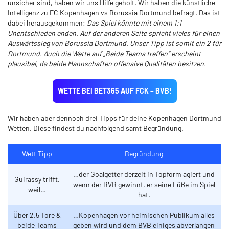
unsicher sind, haben wir uns Hilfe geholt. Wir haben die künstliche
Intelligenz zu FC Kopenhagen vs Borussia Dortmund befragt. Das ist
dabei herausgekommen:
Das Spiel könnte mit einem 1:1
Unentschieden enden. Auf der anderen Seite spricht vieles für einen
Auswärtssieg von Borussia Dortmund. Unser Tipp ist somit ein 2 für
Dortmund. Auch die Wette auf „Beide Teams treffen“ erscheint
plausibel, da beide Mannschaften offensive Qualitäten besitzen.
WETTE BEI BET365 AUF FCK – BVB!
Wir haben aber dennoch drei Tipps für deine Kopenhagen Dortmund
Wetten. Diese findest du nachfolgend samt Begründung.
Wett Tipp
Begründung
…der Goalgetter derzeit in Topform agiert und
Guirassy trifft,
wenn der BVB gewinnt, er seine Füße im Spiel
weil…
hat.
Über 2.5 Tore &
…Kopenhagen vor heimischen Publikum alles
beide Teams
geben wird und dem BVB einiges abverlangen