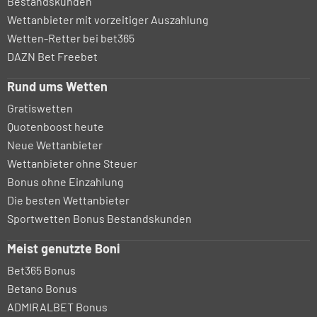
Bestandskunden
Wettanbieter mit vorzeitiger Auszahlung
Wetten-Retter bei bet365
DAZN Bet Freebet
Rund ums Wetten
Gratiswetten
Quotenboost heute
Neue Wettanbieter
Wettanbieter ohne Steuer
Bonus ohne Einzahlung
Die besten Wettanbieter
Sportwetten Bonus Bestandskunden
Meist genutzte Boni
Bet365 Bonus
Betano Bonus
ADMIRALBET Bonus