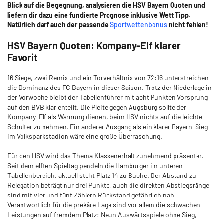
Blick auf die Begegnung, analysieren die HSV Bayern Quoten und
liefern dir dazu eine fundierte Prognose inklusive Wett Tipp.
Natürlich darf auch der passende
Sportwettenbonus
nicht fehlen!
HSV Bayern Quoten: Kompany-Elf klarer
Favorit
16 Siege, zwei Remis und ein Torverhältnis von 72:16 unterstreichen
die Dominanz des FC Bayern in dieser Saison. Trotz der Niederlage in
der Vorwoche bleibt der Tabellenführer mit acht Punkten Vorsprung
auf den BVB klar enteilt. Die Pleite gegen Augsburg sollte der
Kompany-Elf als Warnung dienen, beim HSV nichts auf die leichte
Schulter zu nehmen. Ein anderer Ausgang als ein klarer Bayern-Sieg
im Volksparkstadion wäre eine große Überraschung.
Für den HSV wird das Thema Klassenerhalt zunehmend präsenter.
Seit dem elften Spieltag pendeln die Hamburger im unteren
Tabellenbereich, aktuell steht Platz 14 zu Buche. Der Abstand zur
Relegation beträgt nur drei Punkte, auch die direkten Abstiegsränge
sind mit vier und fünf Zählern Rückstand gefährlich nah.
Verantwortlich für die prekäre Lage sind vor allem die schwachen
Leistungen auf fremdem Platz: Neun Auswärtsspiele ohne Sieg,