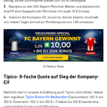
Betrag, da der Buchmacher diesen (bis 100 €) verdoppelt
Navigiere zu den HSV Bayern München Wetten und platziere bis
Anpfiff eine Siegwette der Münchner mit exakt 10 € Einsatz
Gewinnt die Kompany-Elf, musst du deinen Gewinn innerhalb
von sieben Tagen einmal zur Mindestquote von 1.80 umsetzen.
© Merkur Bets
Tipico: 9-fache Quote auf Sieg der Kompany-
Elf
Natürlich darf in unserer Aufzählung auch Tipico nicht fehlen. Neben
dem regulären
Tipico Bonus für Neukunden
(Deutschland: 100 % bis
100 €; Österreich: 100 % bis 150 € + Freebet bis 100 €) wartet eine
stark erhöhte Quote auf die Münchner: