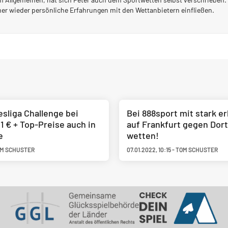
mer wieder persönliche Erfahrungen mit den Wettanbietern einfließen.
sliga Challenge bei
Bei 888sport mit stark e
1 € + Top-Preise auch in
auf Frankfurt gegen Do
e
wetten!
M SCHUSTER
07.01.2022
,
10:15
-
TOM SCHUSTER