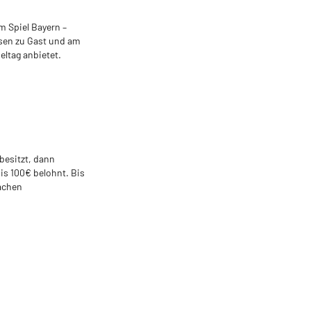
m Spiel Bayern –
usen zu Gast und am
eltag anbietet.
besitzt, dann
is 100€ belohnt. Bis
fachen