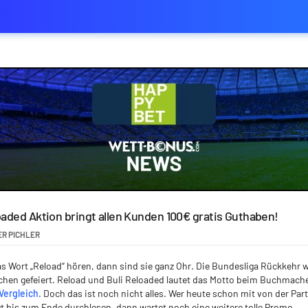
oaded Aktion bringt allen Kunden 100€ gratis Guthaben!
ER PICHLER
 Wort „Reload“ hören, dann sind sie ganz Ohr. Die Bundesliga Rückkehr w
chen gefeiert. Reload und Buli Reloaded lautet das Motto beim Buchmach
Vergleich
. Doch das ist noch nicht alles. Wer heute schon mit von der Partie
t bis zum Ende durchlesen, dann wartet noch eine weitere tolle Promo.