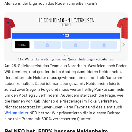
Alonso in der Liga noch das Ruder rumreißen kann?
Am 28. Spieltag reist das Team aus Nordrhein-Westfalen nach Baden
Württemberg und gastiert beim Abstiegskandidaten Heidenheim.
Der amtierende Meister muss gewinnen, um seine Titelträume am
Leben zu halten. Dabei ist man aber gewarnt: Heidenheim feierte
zuletzt zwei Siege in Folge und muss weiter fleißig Punkte sammeln,
um den Abstieg zu verhindern. Außerdem stellt sich die Frage, wie
die Mannen von Xabi Alonso die Niederlage im Pokal verkraften.
Nichtsdestotrotz ist Leverkusen klarer Favorit und das sieht auch
Wettanbieter
NEO.bet so: Wir präsentieren dir in diesem Beitrag
eine tolle Promo mit 500% verbesserten Quoten!
Bei NEO.bet: 500% bessere Heidenheim