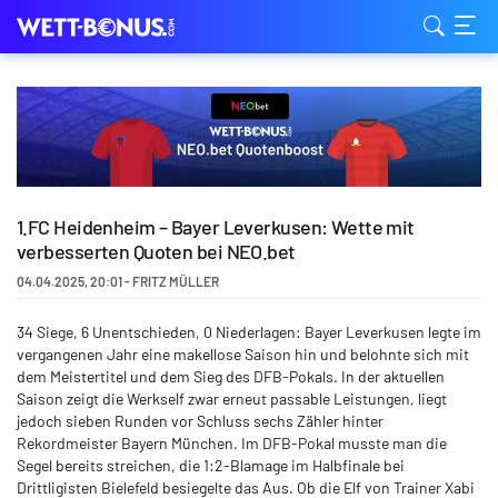
1.FC Heidenheim – Bayer Leverkusen: Wette mit
verbesserten Quoten bei NEO.bet
04.04.2025
,
20:01
-
FRITZ MÜLLER
34 Siege, 6 Unentschieden, 0 Niederlagen: Bayer Leverkusen legte im
vergangenen Jahr eine makellose Saison hin und belohnte sich mit
dem Meistertitel und dem Sieg des DFB-Pokals. In der aktuellen
Saison zeigt die Werkself zwar erneut passable Leistungen, liegt
jedoch sieben Runden vor Schluss sechs Zähler hinter
Rekordmeister Bayern München. Im DFB-Pokal musste man die
Segel bereits streichen, die 1:2-Blamage im Halbfinale bei
Drittligisten Bielefeld besiegelte das Aus. Ob die Elf von Trainer Xabi