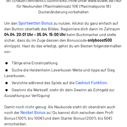
18+ | Erlaubt (Whitelist) | Suchtrisiko | Hilfe unter www.buwei.de | Nur
für Neukunden | Maximaleinsatz 10€ | Maximalquote 18 |
Quotenänderung vorbehalten
Um den
Sportwetten Bonus
zu nutzen, klickst du ganz einfach auf
den Button oberhalb des Bildes. Registriere dich dann im Zeitraum
04.04. 20:01 Uhr – 05.04. 15:00 Uhr
beim Buchmacher und stelle
sicher, dass du im Zuge dessen den Bonuscode
onlyboost500
eintippst. Hast du das erledigt, gehst du am Besten folgendermaßen
vor:
Tätige eine Ersteinzahlung.
Suche die Heidenheim Leverkusen Wette und tippe auf Sieg
Leverkusen.
Verzichte während des Spiels auf die
Cashout Funktion
.
Gewinnt die Werkself, steht dir dein Gewinn als Echtgeld zur
Auszahlung zur Verfügung!
Damit noch nicht genug: Als Neukunde steht dir obendrein auch
noch der
Neobet Bonus
zu! Du kannst dich zwischen dem Profi
Bonus (100% bis 100€) und dem Starter Bonus (200% bis 50€)
entscheiden.