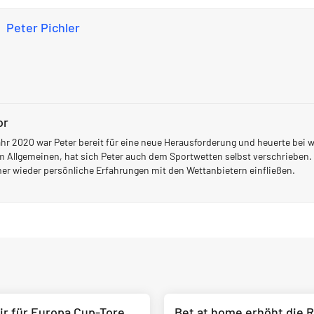
Peter Pichler
or
hr 2020 war Peter bereit für eine neue Herausforderung und heuerte bei
m Allgemeinen, hat sich Peter auch dem Sportwetten selbst verschrieben. 
mer wieder persönliche Erfahrungen mit den Wettanbietern einfließen.
dir für Europa Cup-Tore
Bet at home erhöht die R