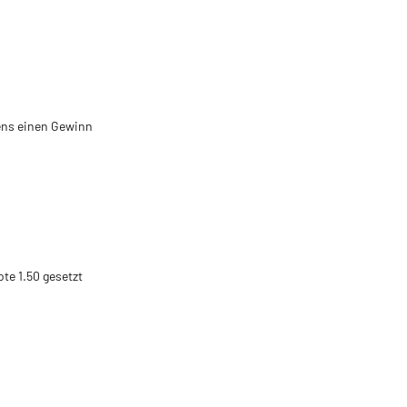
tens einen Gewinn
te 1.50 gesetzt