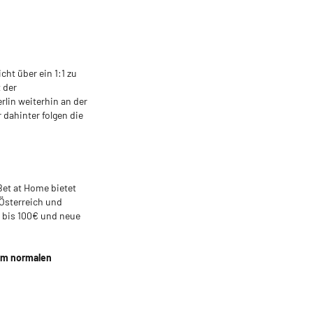
ht über ein 1:1 zu
 der
lin weiterhin an der
r dahinter folgen die
Bet at Home bietet
Österreich und
bis 100€ und neue
dem normalen