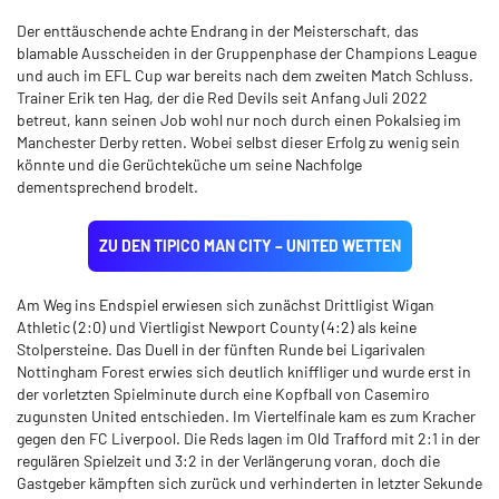
Der enttäuschende achte Endrang in der Meisterschaft, das
blamable Ausscheiden in der Gruppenphase der Champions League
und auch im EFL Cup war bereits nach dem zweiten Match Schluss.
Trainer Erik ten Hag, der die Red Devils seit Anfang Juli 2022
betreut, kann seinen Job wohl nur noch durch einen Pokalsieg im
Manchester Derby retten. Wobei selbst dieser Erfolg zu wenig sein
könnte und die Gerüchteküche um seine Nachfolge
dementsprechend brodelt.
ZU DEN TIPICO MAN CITY – UNITED WETTEN
Am Weg ins Endspiel erwiesen sich zunächst Drittligist Wigan
Athletic (2:0) und Viertligist Newport County (4:2) als keine
Stolpersteine. Das Duell in der fünften Runde bei Ligarivalen
Nottingham Forest erwies sich deutlich kniffliger und wurde erst in
der vorletzten Spielminute durch eine Kopfball von Casemiro
zugunsten United entschieden. Im Viertelfinale kam es zum Kracher
gegen den FC Liverpool. Die Reds lagen im Old Trafford mit 2:1 in der
regulären Spielzeit und 3:2 in der Verlängerung voran, doch die
Gastgeber kämpften sich zurück und verhinderten in letzter Sekunde