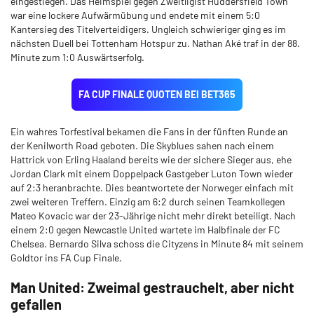
eingestiegen. Das Heimspiel gegen Zweitligist Huddersfield Town
war eine lockere Aufwärmübung und endete mit einem 5:0
Kantersieg des Titelverteidigers. Ungleich schwieriger ging es im
nächsten Duell bei Tottenham Hotspur zu. Nathan Aké traf in der 88.
Minute zum 1:0 Auswärtserfolg.
FA CUP FINALE QUOTEN BEI BET365
Ein wahres Torfestival bekamen die Fans in der fünften Runde an
der Kenilworth Road geboten. Die Skyblues sahen nach einem
Hattrick von Erling Haaland bereits wie der sichere Sieger aus, ehe
Jordan Clark mit einem Doppelpack Gastgeber Luton Town wieder
auf 2:3 heranbrachte. Dies beantwortete der Norweger einfach mit
zwei weiteren Treffern. Einzig am 6:2 durch seinen Teamkollegen
Mateo Kovacic war der 23-Jährige nicht mehr direkt beteiligt. Nach
einem 2:0 gegen Newcastle United wartete im Halbfinale der FC
Chelsea. Bernardo Silva schoss die Cityzens in Minute 84 mit seinem
Goldtor ins FA Cup Finale.
Man United: Zweimal gestrauchelt, aber nicht
gefallen