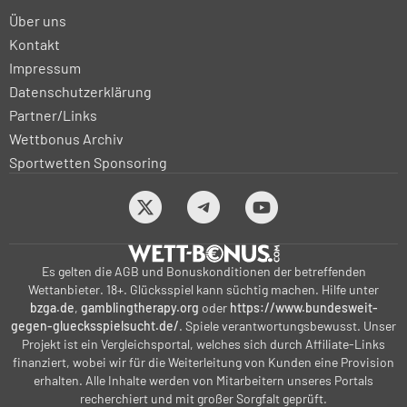
Über uns
Kontakt
Impressum
Datenschutzerklärung
Partner/Links
Wettbonus Archiv
Sportwetten Sponsoring
Es gelten die AGB und Bonuskonditionen der betreffenden
Wettanbieter. 18+. Glücksspiel kann süchtig machen. Hilfe unter
bzga.de
,
gamblingtherapy.org
oder
https://www.bundesweit-
gegen-gluecksspielsucht.de/
. Spiele verantwortungsbewusst. Unser
Projekt ist ein Vergleichsportal, welches sich durch Affiliate-Links
finanziert, wobei wir für die Weiterleitung von Kunden eine Provision
erhalten. Alle Inhalte werden von Mitarbeitern unseres Portals
recherchiert und mit großer Sorgfalt geprüft.