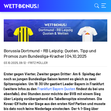
Borussia Dortmund – RB Leipzig: Quoten, Tipp und
Promos zum Bundesliga-Kracher | 04.10.2025
03.10.2025
,
09:12
-
FRITZ MÜLLER
Erster gegen Vierter, Zweiter gegen Dritter: Am 6. Spieltag der
noch so jungen Bundesliga-Saison kommt es gleich zu zwei
Spitzenspielen. Um 18:30 Uhr gastiert Leader Bayern in Frankfurt
(weitere Infos zu den
Frankfurt Bayern Quoten
findest du bei uns
ebenfalls), drei Stunden zuvor möchte der BVB mit einem Sieg
über Leipzig vorübergehend die Tabellenspitze einnehmen. Die
Kovac-Elf holte vier Siege aus den ersten fünf Partien und musste
bis dato noch keine Niederlage einstecken. Der 4:1-Sieg über