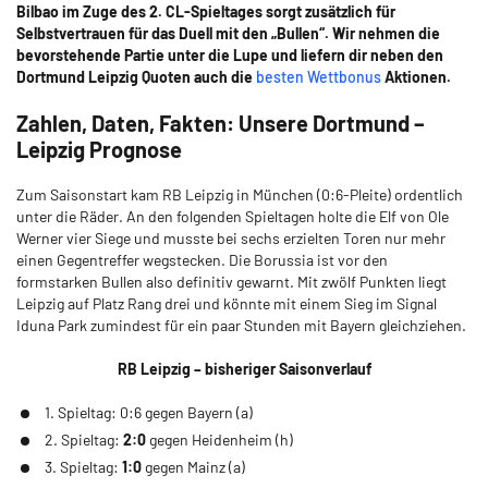
Bilbao im Zuge des 2. CL-Spieltages sorgt zusätzlich für
Selbstvertrauen für das Duell mit den „Bullen“. Wir nehmen die
bevorstehende Partie unter die Lupe und liefern dir neben den
Dortmund Leipzig Quoten auch die
besten Wettbonus
Aktionen.
Zahlen, Daten, Fakten: Unsere Dortmund –
Leipzig Prognose
Zum Saisonstart kam RB Leipzig in München (0:6-Pleite) ordentlich
unter die Räder. An den folgenden Spieltagen holte die Elf von Ole
Werner vier Siege und musste bei sechs erzielten Toren nur mehr
einen Gegentreffer wegstecken. Die Borussia ist vor den
formstarken Bullen also definitiv gewarnt. Mit zwölf Punkten liegt
Leipzig auf Platz Rang drei und könnte mit einem Sieg im Signal
Iduna Park zumindest für ein paar Stunden mit Bayern gleichziehen.
RB Leipzig – bisheriger Saisonverlauf
1. Spieltag: 0:6 gegen Bayern (a)
2. Spieltag:
2:0
gegen Heidenheim (h)
3. Spieltag:
1:0
gegen Mainz (a)