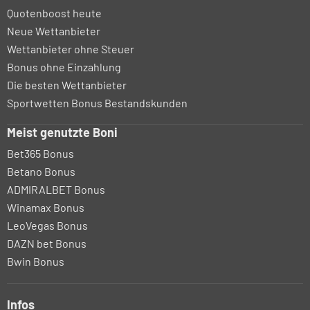
Quotenboost heute
Neue Wettanbieter
Wettanbieter ohne Steuer
Bonus ohne Einzahlung
Die besten Wettanbieter
Sportwetten Bonus Bestandskunden
Meist genutzte Boni
Bet365 Bonus
Betano Bonus
ADMIRALBET Bonus
Winamax Bonus
LeoVegas Bonus
DAZN bet Bonus
Bwin Bonus
Infos