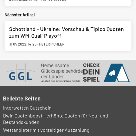
Nächster Artikel
Schottland - Ukraine: Vorschau & Tipico Quoten
zum WM-Quali Playoff
31.05.2022
,
14:25
-
PETER PICHLER
Beliebte Seiten
Interwetten Gutschein
Bwin Quotenboost – erhöhte Quoten für Neu- und
Bestandskunden
Wettanbieter mit vorzeitiger Auszahlung