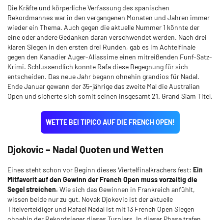
Die Kräfte und körperliche Verfassung des spanischen
Rekordmannes war in den vergangenen Monaten und Jahren immer
wieder ein Thema. Auch gegen die aktuelle Nummer 1 könnte der
eine oder andere Gedanken daran verschwendet werden. Nach drei
klaren Siegen in den ersten drei Runden, gab es im Achtelfinale
gegen den Kanadier Auger-Aliassime einen mitreißenden Funf-Satz-
Krimi. Schlussendlich konnte Rafa diese Begegnung für sich
entscheiden. Das neue Jahr begann ohnehin grandios für Nadal.
Ende Januar gewann der 35-jährige das zweite Mal die Australian
Open und sicherte sich somit seinen insgesamt 21. Grand Slam Titel.
WETTE BEI TIPICO AUF DIE FRENCH OPEN!
Djokovic – Nadal Quoten und Wetten
Eines steht schon vor Beginn dieses Viertelfinalkrachers fest:
Ein
Mitfavorit auf den Gewinn der French Open muss vorzeitig die
Segel streichen.
Wie sich das Gewinnen in Frankreich anfühlt,
wissen beide nur zu gut. Novak Djokovic ist der aktuelle
Titelverteidiger und Rafael Nadal ist mit 13 French Open Siegen
ohnehin der Rekordsieger dieses Turniers. In dieser Phase trafen