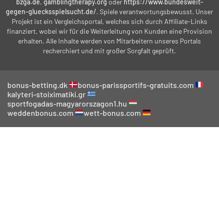
bzga.de
,
gamblingtherapy.org
oder
https://www.bundesweit-
gegen-gluecksspielsucht.de/
. Spiele verantwortungsbewusst. Unser
Projekt ist ein Vergleichsportal, welches sich durch Affiliate-Links
finanziert, wobei wir für die Weiterleitung von Kunden eine Provision
erhalten. Alle Inhalte werden von Mitarbeitern unseres Portals
recherchiert und mit großer Sorgfalt geprüft.
bonus-betting.dk
bonus-parissportifs-gratuits.com
kalyteri-stoiximatiki.gr
sportfogadas-magyarorszagon1.hu
weddenbonus.com
wett-bonus.com