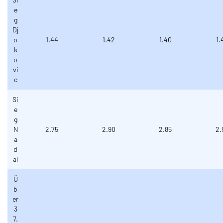
e
g
Dj
o
1.44
1.42
1.40
1.
k
o
vi
c
Si
e
g
N
2.75
2.90
2.85
2.
a
d
al
Ü
b
er
3
7.