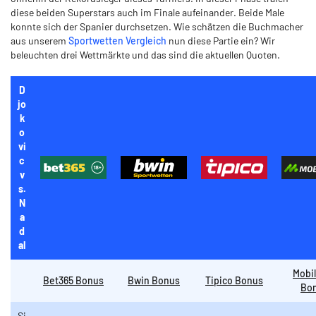
diese beiden Superstars auch im Finale aufeinander. Beide Male
konnte sich der Spanier durchsetzen. Wie schätzen die Buchmacher
aus unserem
Sportwetten Vergleich
nun diese Partie ein? Wir
beleuchten drei Wettmärkte und das sind die aktuellen Quoten.
D
jo
k
o
vi
c
v
s.
N
a
d
al
Mobi
Bet365 Bonus
Bwin Bonus
Tipico Bonus
Bo
Si