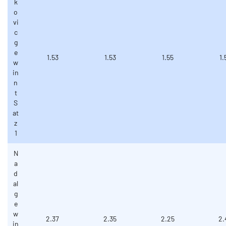
k
o
vi
c
g
e
1.53
1.53
1.55
1.
w
in
n
t
S
at
z
1
N
a
d
al
g
e
w
2.37
2.35
2.25
2.
in