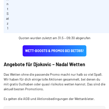
n
t
S
at
z
1
Quoten wurden zuletzt am 31.5 – 09:30 abgerufen
WETT-BOOSTS & PROMOS BEI BET365!
Angebote für Djokovic – Nadal Wetten
Das Wetten ohne die passende Promo macht nur halb so viel Spaß.
Wir haben für dich einige tolle Aktionen gesammelt, bei denen du
mit gratis Guthaben oder quasi risikolos wetten kannst. Das sind die
aktuell besten Promotions.
Es gelten die AGB und Aktionsbedingungen der Wettanbieter.