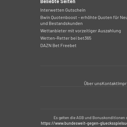
Beliebte Seiten
Interwetten Gutschein
Bwin Quotenboost – erhöhte Quoten für Ne
und Bestandskunden
Wettanbieter mit vorzeitiger Auszahlung
Wetten-Retter bei bet365
DAZN Bet Freebet
Über uns
Kontakt
Imp
Es gelten die AGB und Bonuskonditionen de
https://www.bundesweit-gegen-gluecksspielsu