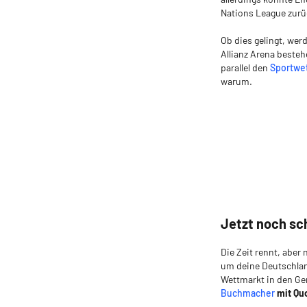
Nations League zurü
Ob dies gelingt, wer
Allianz Arena besteh
parallel den
Sportwe
warum.
Jetzt noch sc
Die Zeit rennt, aber
um deine Deutschlan
Wettmarkt in den G
Buchmacher
mit Quo