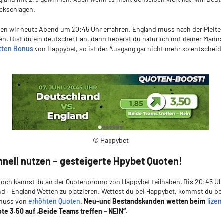
ckschlagen.
den wir heute Abend um 20:45 Uhr erfahren. England muss nach der Pleite
en. Bist du ein deutscher Fan, dann fieberst du natürlich mit deiner Mann
tten Bonus
von Happybet, so ist der Ausgang gar nicht mehr so entscheide
© Happybet
hnell nutzen – gesteigerte Hpybet Quoten!
 noch kannst du an der Quotenpromo von Happybet teilhaben. Bis 20:45 Uh
d – England Wetten zu platzieren. Wettest du bei Happybet, kommst du 
enuss von
erhöhten Quoten
.
Neu-und Bestandskunden wetten beim
lize
te 3.50 auf „Beide Teams treffen – NEIN“.