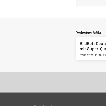
Vorheriger Artikel
BildBet: Deut
mit Super-Quo
07.06.2022
,
10:31
-
FR