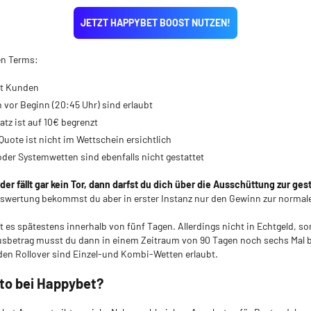
JETZT HAPPYBET BOOST NUTZEN!
en Terms:
et Kunden
 vor Beginn (20:45 Uhr) sind erlaubt
tz ist auf 10€ begrenzt
Quote ist nicht im Wettschein ersichtlich
oder Systemwetten sind ebenfalls nicht gestattet
oder fällt gar kein Tor, dann darfst du dich über die Ausschüttung zur ge
wertung bekommst du aber in erster Instanz nur den Gewinn zur normal
t es spätestens innerhalb von fünf Tagen. Allerdings nicht in Echtgeld, so
sbetrag musst du dann in einem Zeitraum von 90 Tagen noch sechs Mal 
den Rollover sind Einzel-und Kombi-Wetten erlaubt.
to bei Happybet?