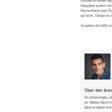
Gründe für einen Hp
Happybet zudem ohne
Deutschland oder Öst
auf dich. Tätigst du
Es
g
elten die AGB u
Über den Aut
Im schwierigen Ja
an. Neben Sport i
lässt er daher im