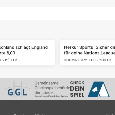
schland schlägt England
Merkur Sports: Sicher di
te 6.00
für deine Nations Leagu
ITZ MÜLLER
08.06.2022
,
11:32
-
PETER PICHLER