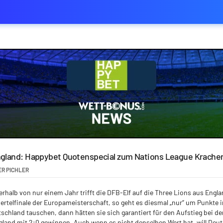
ngland: Happybet Quotenspecial zum Nations League Kracher
ER PICHLER
rhalb von nur einem Jahr trifft die DFB-Elf auf die Three Lions aus Engl
ertelfinale der Europameisterschaft, so geht es diesmal „nur“ um Punkte i
chland tauschen, dann hätten sie sich garantiert für den Aufstieg bei d
gland mit 2:0 gewinnen. Auch wenn es nicht denselben Wert hat, will Deut