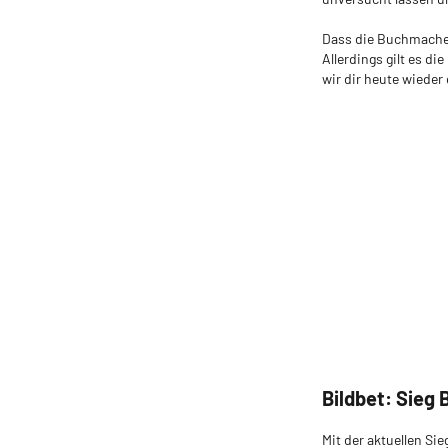
Dass die Buchmacher
Allerdings gilt es d
wir dir heute wieder
Bildbet: Sieg 
Mit der aktuellen Si