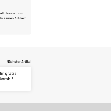
 wett-bonus.com
In seinen Artikeln
Nächster Artikel
ir gratis
skombi!