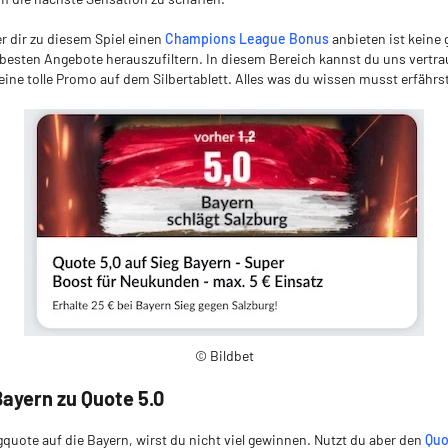
 dir zu diesem Spiel einen
Champions League Bonus
anbieten ist keine
ie besten Angebote herauszufiltern. In diesem Bereich kannst du uns vertr
 eine tolle Promo auf dem Silbertablett. Alles was du wissen musst erfährs
© Bildbet
Bayern zu Quote 5.0
egquote auf die Bayern, wirst du nicht viel gewinnen. Nutzt du aber den
Quo