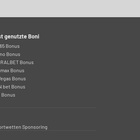
t genutzte Boni
65 Bonus
no Bonus
IRALBET Bonus
amax Bonus
egas Bonus
 bet Bonus
 Bonus
ortwetten Sponsoring