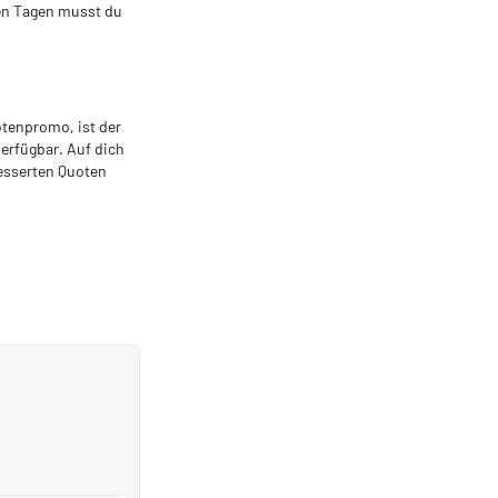
ben Tagen musst du
otenpromo, ist der
erfügbar. Auf dich
besserten Quoten