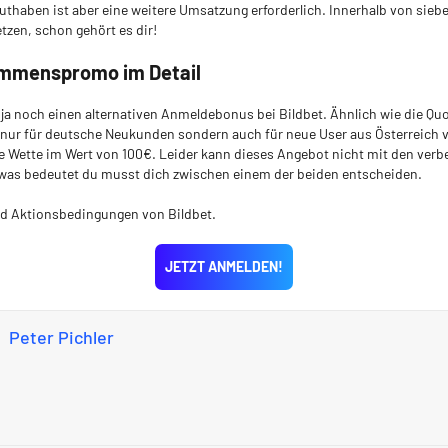
uthaben ist aber eine weitere Umsatzung erforderlich. Innerhalb von sie
tzen, schon gehört es dir!
ommenspromo im Detail
 ja noch einen alternativen Anmeldebonus bei Bildbet. Ähnlich wie die Qu
 nur für deutsche Neukunden sondern auch für neue User aus Österreich v
se Wette im Wert von 100€. Leider kann dieses Angebot nicht mit den ver
was bedeutet du musst dich zwischen einem der beiden entscheiden.
nd Aktionsbedingungen von Bildbet.
JETZT ANMELDEN!
Peter Pichler