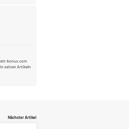
 wett-bonus.com
In seinen Artikeln
Nächster Artikel