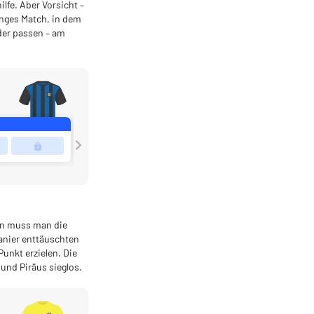
lfe. Aber Vorsicht –
enges Match, in dem
der passen – am
sen muss man die
panier enttäuschten
unkt erzielen. Die
und Piräus sieglos.