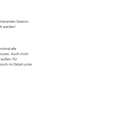
ltierenden Gewinn
lt werden!
rstmal alle
rkusen. Auch nicht
raußen; für
noch im Detail unter