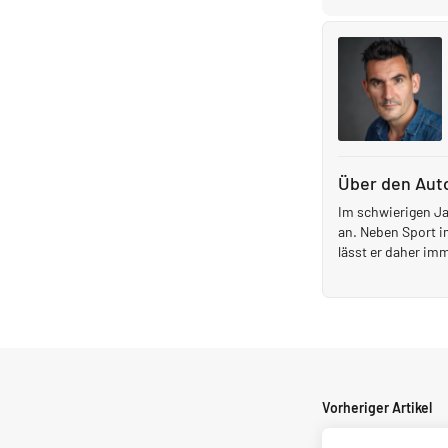
Über den Aut
Im schwierigen Ja
an. Neben Sport i
lässt er daher im
Vorheriger Artikel