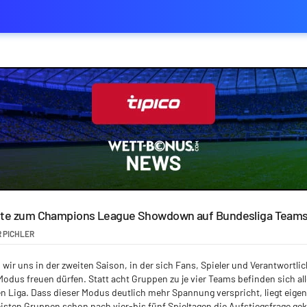
uote zum Champions League Showdown auf Bundesliga Team
 PICHLER
wir uns in der zweiten Saison, in der sich Fans, Spieler und Verantwortli
dus freuen dürfen. Statt acht Gruppen zu je vier Teams befinden sich al
 Liga. Dass dieser Modus deutlich mehr Spannung verspricht, liegt eigent
isten Gruppen schon nach vier-bis fünf Spieltagen die Aufstiegsfrage gekl