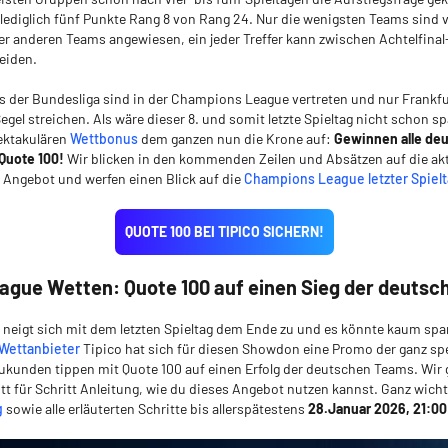
 lediglich fünf Punkte Rang 8 von Rang 24. Nur die wenigsten Teams sind 
er anderen Teams angewiesen, ein jeder Treffer kann zwischen Achtelfinal-
eiden.
s der Bundesliga sind in der Champions League vertreten und nur Frankfu
Segel streichen. Als wäre dieser 8. und somit letzte Spieltag nicht schon 
ektakulären
Wettbonus
dem ganzen nun die Krone auf:
Gewinnen alle deu
 Quote 100!
Wir blicken in den kommenden Zeilen und Absätzen auf die aktu
s Angebot und werfen einen Blick auf die
Champions League letzter Spiel
QUOTE 100 BEI TIPICO SICHERN!
gue Wetten: Quote 100 auf einen Sieg der deuts
 neigt sich mit dem letzten Spieltag dem Ende zu und es könnte kaum spa
Wettanbieter
Tipico hat sich für diesen Showdon eine Promo der ganz spez
ukunden tippen mit Quote 100 auf einen Erfolg der deutschen Teams. Wir 
tt für Schritt Anleitung, wie du dieses Angebot nutzen kannst. Ganz wichti
g
sowie alle erläuterten Schritte bis allerspätestens
28.Januar 2026, 21:00