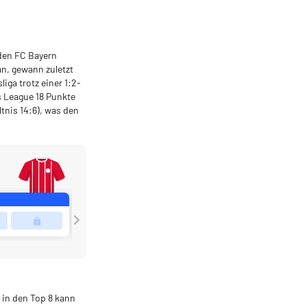
den FC Bayern
an, gewann zuletzt
iga trotz einer 1:2-
s League 18 Punkte
ltnis 14:6), was den
z in den Top 8 kann