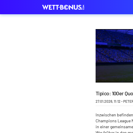
Tipico: 100er Q
27.01.2026
,
11:12
-
PETER
Inzwischen befinden 
Champions League Mo
in einer gemeinsamen
War früher in den me