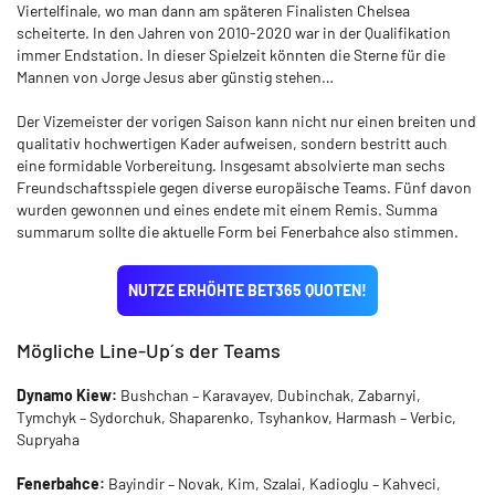
Viertelfinale, wo man dann am späteren Finalisten Chelsea
scheiterte. In den Jahren von 2010-2020 war in der Qualifikation
immer Endstation. In dieser Spielzeit könnten die Sterne für die
Mannen von Jorge Jesus aber günstig stehen…
Der Vizemeister der vorigen Saison kann nicht nur einen breiten und
qualitativ hochwertigen Kader aufweisen, sondern bestritt auch
eine formidable Vorbereitung. Insgesamt absolvierte man sechs
Freundschaftsspiele gegen diverse europäische Teams. Fünf davon
wurden gewonnen und eines endete mit einem Remis. Summa
summarum sollte die aktuelle Form bei Fenerbahce also stimmen.
NUTZE ERHÖHTE BET365 QUOTEN!
Mögliche Line-Up´s der Teams
Dynamo Kiew:
Bushchan – Karavayev, Dubinchak, Zabarnyi,
Tymchyk – Sydorchuk, Shaparenko, Tsyhankov, Harmash – Verbic,
Supryaha
Fenerbahce:
Bayindir – Novak, Kim, Szalai, Kadioglu – Kahveci,