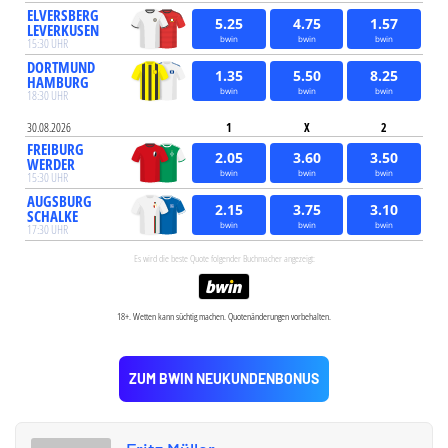
ZUM BWIN NEUKUNDENBONUS