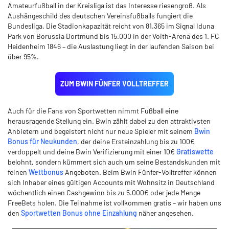
Amateurfußball in der Kreisliga ist das Interesse riesengroß. Als
Aushängeschild des deutschen Vereinsfußballs fungiert die
Bundesliga. Die Stadionkapazität reicht von 81.365 im Signal Iduna
Park von Borussia Dortmund bis 15.000 in der Voith-Arena des 1. FC
Heidenheim 1846 – die Auslastung liegt in der laufenden Saison bei
über 95%.
ZUM BWIN FÜNFER VOLLTREFFER
Auch für die Fans von Sportwetten nimmt Fußball eine
herausragende Stellung ein. Bwin zählt dabei zu den attraktivsten
Anbietern und begeistert nicht nur neue Spieler mit seinem
Bwin
Bonus für Neukunden
, der deine Ersteinzahlung bis zu 100€
verdoppelt und deine Bwin Verifizierung mit einer 10€
Gratiswette
belohnt, sondern kümmert sich auch um seine Bestandskunden mit
feinen
Wettbonus
Angeboten. Beim Bwin Fünfer-Volltreffer können
sich Inhaber eines gültigen Accounts mit Wohnsitz in Deutschland
wöchentlich einen Cashgewinn bis zu 5.000€ oder jede Menge
FreeBets holen. Die Teilnahme ist vollkommen gratis – wir haben uns
den
Sportwetten Bonus ohne Einzahlung
näher angesehen.