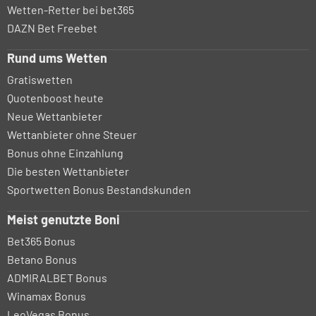
Wetten-Retter bei bet365
DAZN Bet Freebet
Rund ums Wetten
Gratiswetten
Quotenboost heute
Neue Wettanbieter
Wettanbieter ohne Steuer
Bonus ohne Einzahlung
Die besten Wettanbieter
Sportwetten Bonus Bestandskunden
Meist genutzte Boni
Bet365 Bonus
Betano Bonus
ADMIRALBET Bonus
Winamax Bonus
LeoVegas Bonus