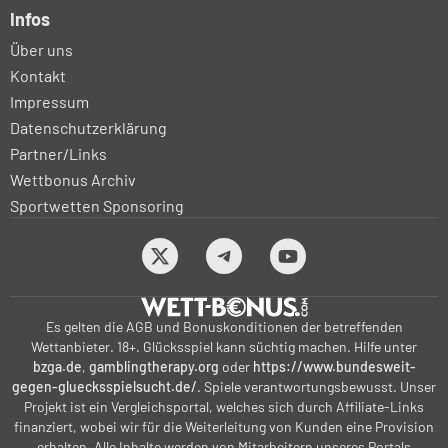
Infos
Über uns
Kontakt
Impressum
Datenschutzerklärung
Partner/Links
Wettbonus Archiv
Sportwetten Sponsoring
Es gelten die AGB und Bonuskonditionen der betreffenden
Wettanbieter. 18+. Glücksspiel kann süchtig machen. Hilfe unter
bzga.de
,
gamblingtherapy.org
oder
https://www.bundesweit-
gegen-gluecksspielsucht.de/
. Spiele verantwortungsbewusst. Unser
Projekt ist ein Vergleichsportal, welches sich durch Affiliate-Links
finanziert, wobei wir für die Weiterleitung von Kunden eine Provision
erhalten. Alle Inhalte werden von Mitarbeitern unseres Portals