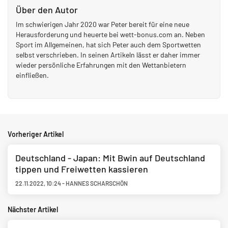
Über den Autor
Im schwierigen Jahr 2020 war Peter bereit für eine neue
Herausforderung und heuerte bei wett-bonus.com an. Neben
Sport im Allgemeinen, hat sich Peter auch dem Sportwetten
selbst verschrieben. In seinen Artikeln lässt er daher immer
wieder persönliche Erfahrungen mit den Wettanbietern
einfließen.
Vorheriger Artikel
Deutschland - Japan: Mit Bwin auf Deutschland
tippen und Freiwetten kassieren
22.11.2022
,
10:24
-
HANNES SCHARSCHÖN
Nächster Artikel