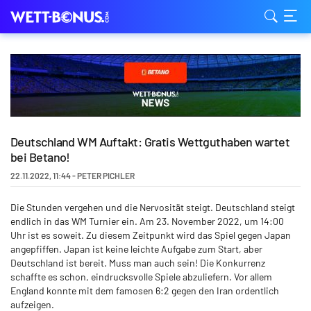
Deutschland WM Auftakt: Gratis Wettguthaben wartet
bei Betano!
22.11.2022
,
11:44
-
PETER PICHLER
Die Stunden vergehen und die Nervosität steigt. Deutschland steigt
endlich in das WM Turnier ein. Am 23. November 2022, um 14:00
Uhr ist es soweit. Zu diesem Zeitpunkt wird das Spiel gegen Japan
angepfiffen. Japan ist keine leichte Aufgabe zum Start, aber
Deutschland ist bereit. Muss man auch sein! Die Konkurrenz
schaffte es schon, eindrucksvolle Spiele abzuliefern. Vor allem
England konnte mit dem famosen 6:2 gegen den Iran ordentlich
aufzeigen.