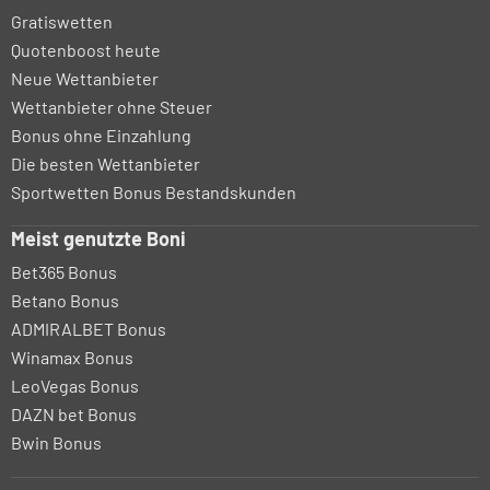
Gratiswetten
Quotenboost heute
Neue Wettanbieter
Wettanbieter ohne Steuer
Bonus ohne Einzahlung
Die besten Wettanbieter
Sportwetten Bonus Bestandskunden
Meist genutzte Boni
Bet365 Bonus
Betano Bonus
ADMIRALBET Bonus
Winamax Bonus
LeoVegas Bonus
DAZN bet Bonus
Bwin Bonus