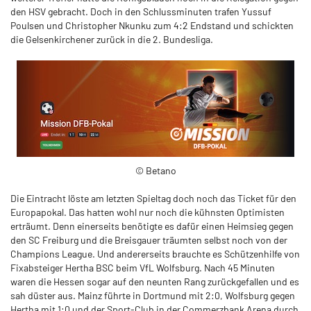
den HSV gebracht. Doch in den Schlussminuten trafen Yussuf
Poulsen und Christopher Nkunku zum 4:2 Endstand und schickten
die Gelsenkirchener zurück in die 2. Bundesliga.
© Betano
Die Eintracht löste am letzten Spieltag doch noch das Ticket für den
Europapokal. Das hatten wohl nur noch die kühnsten Optimisten
erträumt. Denn einerseits benötigte es dafür einen Heimsieg gegen
den SC Freiburg und die Breisgauer träumten selbst noch von der
Champions League. Und andererseits brauchte es Schützenhilfe von
Fixabsteiger Hertha BSC beim VfL Wolfsburg. Nach 45 Minuten
waren die Hessen sogar auf den neunten Rang zurückgefallen und es
sah düster aus. Mainz führte in Dortmund mit 2:0, Wolfsburg gegen
Hertha mit 1:0 und der Sport-Club in der Commerzbank Arena durch