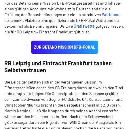
Für das Betano seine Mission DFB-Pokal gestartet hat und Inhaber
eines gültigen Accounts mit Wohnsitz in Deutschland für die
Erfüllung der Bonusbedingungen mit einem attraktiven
Wettbonus
beschenkt. Platziere eine qualifizierende DFB-Pokal Wette und du
bekommst als Belohnung eine 10€ Live
Gratiswette
gutgeschrieben,
die für RB Leipzig – Eintracht Frankfurt gültig ist.
ZUR BETANO MISSION DFB-POKAL
RB Leipzig und Eintracht Frankfurt tanken
Selbstvertrauen
Die Leipziger setzten sich in der vergangenen Saison im
Elfmeterschießen gegen den SC Freiburg durch und wollen den Titel
unbedingt verteidigen. Die Generalprobe ist den Sachsen geglückt –
sehr zum Leidwesen von Gegner FC Schalke 04. Konrad Laimer und
Christopher Nkunku brachten die Gastgeber schnell mit 2:0 voran,
Marcin Kaminski ließ die Knappen durch seinen Anschlusstreffer
wieder auf den Klassenerhalt hoffen. Nach dem Seitenwechsel
glückte sogar durch ein Eigentor von Willi Orban der Ausgleich. Ein
weiterer Treffer hätte die Königsblauen noch in die Relegation gegen