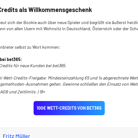
Credits als Willkommensgeschenk
reut sich der Bookie auch über neue Spieler und begrüßt sie äußerst herzl
nn von allen Usern mit Wohnsitz in Deutschland, Österreich oder der Sch
anbieter selbst zu Wort kommen:
bei bet365:
Credits für neue Kunden bei bet365.
r Wett-Credits-Freigabe: Mindesteinzahlung €5 und 1x abgerechnete Wet
gsmethoden-Ausnahmen gelten. Gewinne schließen den Einsatz von Wett
 AGB und Zeitlimits. | 18+
100€ WETT-CREDITS VON BET365
Fritz Müller