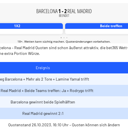
celona – Real Madrid Quoten sind schon äußerst attraktiv, die bet365 Wet
ne extra Portion Würze.
Ereignis
eg Barcelona + Mehr als 2 Tore + Lamine Yamal trifft
 Real Madrid + Beide Teams treffen: Ja + Rodrygo trifft
Barcelona gewinnt beide Spielhälften
Real Madrid gewinnt 2:1
Quotenstand 26.10.2023, 16:10 Uhr – Quoten können sich ändern