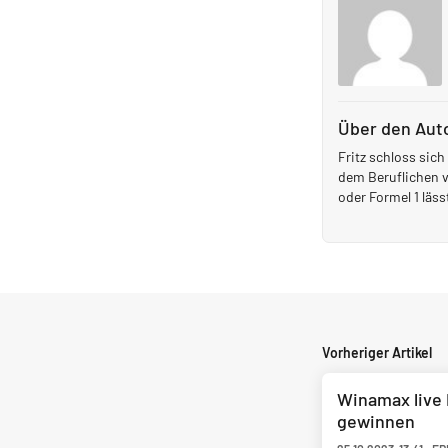
Über den Aut
Fritz schloss sic
dem Beruflichen v
oder Formel 1 läss
Vorheriger Artikel
Winamax live 
gewinnen