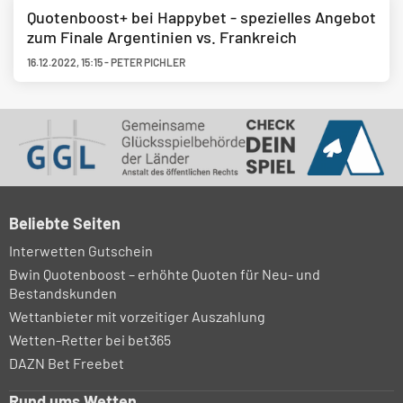
Quotenboost+ bei Happybet - spezielles Angebot
zum Finale Argentinien vs. Frankreich
16.12.2022
,
15:15
-
PETER PICHLER
Beliebte Seiten
Interwetten Gutschein
Bwin Quotenboost – erhöhte Quoten für Neu- und
Bestandskunden
Wettanbieter mit vorzeitiger Auszahlung
Wetten-Retter bei bet365
DAZN Bet Freebet
Rund ums Wetten