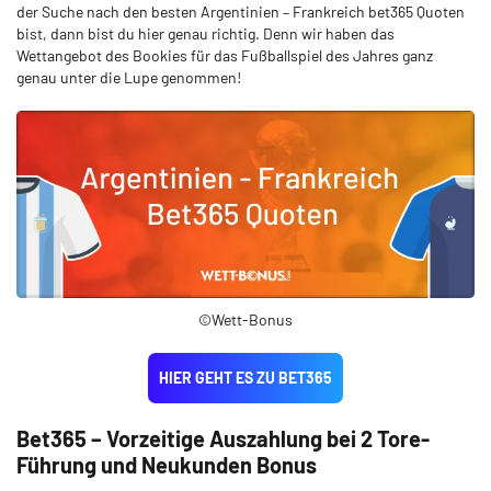
der Suche nach den besten Argentinien – Frankreich bet365 Quoten
bist, dann bist du hier genau richtig. Denn wir haben das
Wettangebot des Bookies für das Fußballspiel des Jahres ganz
genau unter die Lupe genommen!
©Wett-Bonus
HIER GEHT ES ZU BET365
Bet365 – Vorzeitige Auszahlung bei 2 Tore-
Führung und Neukunden Bonus