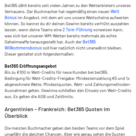
Bet365 zählt bereits seit vielen Jahren zu den Wettanbietern unseres
Vertrauens. Der Buchmacher hat regelmäßig einen neuen
Wett
Bonus
im Angebot, mit dem wir uns unsere Wettscheine aufwerten
können. So kannst du dir deinen Gewinn bereits verfrüht auszahlen
lassen, wenn deine Teams eine
2 Tore-Führung
vorweisen kann,
was sich bei unseren WM-Wetten bereits mehrmals als echte
Geheimwaffe herausgestellt hat. Auch der
Bet365
Willkommensbonus
soll hier natürlich nicht unerwähnt bleiben.
Dieser gestaltet sich folgendermaßen:
Bet365 Eröffnungsangebot
Bis zu €100 in Wett-Credits für neue Kunden bei bet365.
Bedingung für Wett-Credits-Freigabe: Mindesteinzahlung €5 und 1x
abgerechnete Wette. Mindestquoten, Wett- und Zahlungsmethoden-
Ausnahmen gelten. Gewinne schließen den Einsatz von Wett-Credits
aus. Es gelten die AGB und Zeitlimits.
Argentinien – Frankreich: Bet365 Quoten im
Überblick
Die meisten Buchmacher geben den beiden Teams vor dem Spiel
ungefähr die gleichen Chancen. Aber wie genau sehen die Quoten