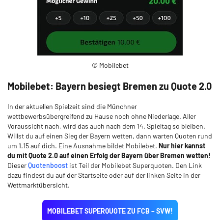
© Mobilebet
Mobilebet: Bayern besiegt Bremen zu Quote 2.0
In der aktuellen Spielzeit sind die Münchner
wettbewerbsübergreifend zu Hause noch ohne Niederlage. Aller
Voraussicht nach, wird das auch nach dem 14. Spieltag so bleiben.
Willst du auf einen Sieg der Bayern wetten, dann warten Quoten rund
um 1.15 auf dich. Eine Ausnahme bildet Mobilebet.
Nur hier kannst
du mit Quote 2.0 auf einen Erfolg der Bayern über Bremen wetten!
Dieser
Quotenboost
ist Teil der Mobilebet Superquoten. Den Link
dazu findest du auf der Startseite oder auf der linken Seite in der
Wettmarktübersicht.
MOBILEBET SUPERQUOTE ZU FCB – SVW!