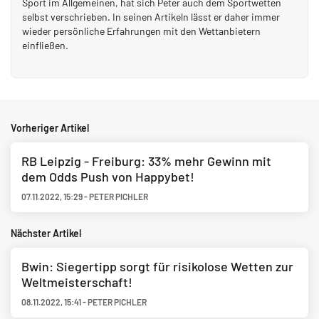
Sport im Allgemeinen, hat sich Peter auch dem Sportwetten
selbst verschrieben. In seinen Artikeln lässt er daher immer
wieder persönliche Erfahrungen mit den Wettanbietern
einfließen.
Vorheriger Artikel
RB Leipzig - Freiburg: 33% mehr Gewinn mit
dem Odds Push von Happybet!
07.11.2022
,
15:29
-
PETER PICHLER
Nächster Artikel
Bwin: Siegertipp sorgt für risikolose Wetten zur
Weltmeisterschaft!
08.11.2022
,
15:41
-
PETER PICHLER