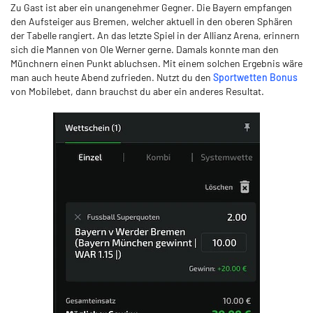
Zu Gast ist aber ein unangenehmer Gegner. Die Bayern empfangen
den Aufsteiger aus Bremen, welcher aktuell in den oberen Sphären
der Tabelle rangiert. An das letzte Spiel in der Allianz Arena, erinnern
sich die Mannen von Ole Werner gerne. Damals konnte man den
Münchnern einen Punkt abluchsen. Mit einem solchen Ergebnis wäre
man auch heute Abend zufrieden. Nutzt du den
Sportwetten Bonus
von Mobilebet, dann brauchst du aber ein anderes Resultat.