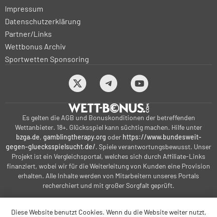
Impressum
Datenschutzerklärung
Partner/Links
Wettbonus Archiv
Sportwetten Sponsoring
Es gelten die AGB und Bonuskonditionen der betreffenden
Wettanbieter. 18+. Glücksspiel kann süchtig machen. Hilfe unter
bzga.de
,
gamblingtherapy.org
oder
https://www.bundesweit-
gegen-gluecksspielsucht.de/
. Spiele verantwortungsbewusst. Unser
Projekt ist ein Vergleichsportal, welches sich durch Affiliate-Links
finanziert, wobei wir für die Weiterleitung von Kunden eine Provision
erhalten. Alle Inhalte werden von Mitarbeitern unseres Portals
recherchiert und mit großer Sorgfalt geprüft.
Diese Website benutzt Cookies. Wenn du die Website weiter nutzt,