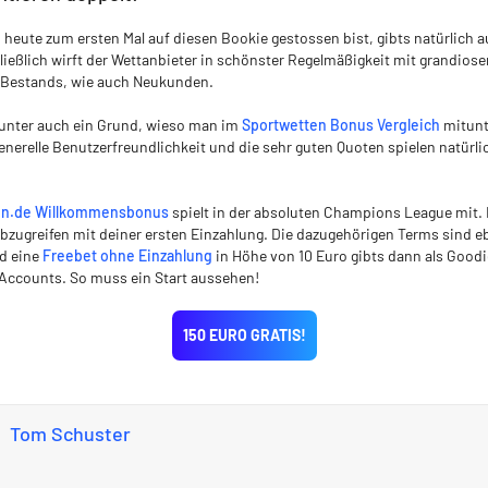
u heute zum ersten Mal auf diesen Bookie gestossen bist, gibts natürlich 
ließlich wirft der Wettanbieter in schönster Regelmäßigkeit mit grandios
 Bestands, wie auch Neukunden.
itunter auch ein Grund, wieso man im
Sportwetten Bonus Vergleich
mitunt
generelle Benutzerfreundlichkeit und die sehr guten Quoten spielen natürli
en.de Willkommensbonus
spielt in der absoluten Champions League mit. 
abzugreifen mit deiner ersten Einzahlung. Die dazugehörigen Terms sind eb
nd eine
Freebet ohne Einzahlung
in Höhe von 10 Euro gibts dann als Goodie
 Accounts. So muss ein Start aussehen!
150 EURO GRATIS!
Tom Schuster