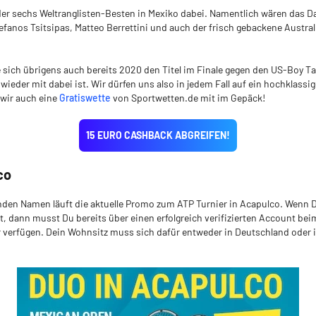
der sechs Weltranglisten-Besten in Mexiko dabei. Namentlich wären das D
efanos Tsitsipas, Matteo Berrettini und auch der frisch gebackene Austr
 sich übrigens auch bereits 2020 den Titel im Finale gegen den US-Boy Tay
wieder mit dabei ist. Wir dürfen uns also in jedem Fall auf ein hochklassi
 wir auch eine
Gratiswette
von Sportwetten.de mit im Gepäck!
15 EURO CASHBACK ABGREIFEN!
co
nden Namen läuft die aktuelle Promo zum ATP Turnier in Acapulco. Wenn D
 dann musst Du bereits über einen erfolgreich verifizierten Account bei
 verfügen. Dein Wohnsitz muss sich dafür entweder in Deutschland oder i