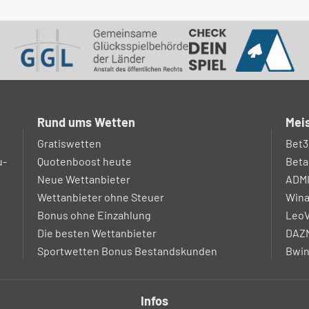
Rund ums Wetten
Meis
Gratiswetten
Bet3
u-
Quotenboost heute
Beta
Neue Wettanbieter
ADM
Wettanbieter ohne Steuer
Win
Bonus ohne Einzahlung
LeoV
Die besten Wettanbieter
DAZN
Sportwetten Bonus Bestandskunden
Bwin
Infos