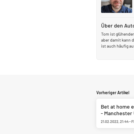
Über den Aut
Tom ist glühender
aber damit kann d
ist auch häufig a
Vorheriger Artikel
Bet at home e
- Manchester
21.02.2022
,
21:44
-
F