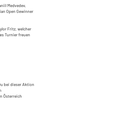
aniil Medvedev,
alian Open Gewinner
lor Fritz, welcher
ges Turnier freuen
u bei dieser Aktion
m
n Österreich