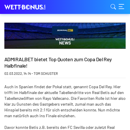
ADMIRALBET bietet Top Quoten zum Copa Del Rey
Halbfinale!
02.03.2022
,
14:14
-
TOM SCHUSTER
Auch in Spanien findet der Pokal statt, genannt Copa Del Rey. Hier
trifft im Halbfinale der aktuelle Tabellendritte von Real Betis auf den
Tabellenzwölften von Rayo Vallecano. Die Favoriten Rolle ist hier also
klar zu Gunsten des Gastgebers verteilt, zumal man auch das
Hinspiel bereits mit 2:1 für sich entscheiden konnte. Nun möchte
man natürlich auch ins Finale einziehen.
Davor konnte Betis z.B. bereits den FC Sevilla oder zuletzt Real