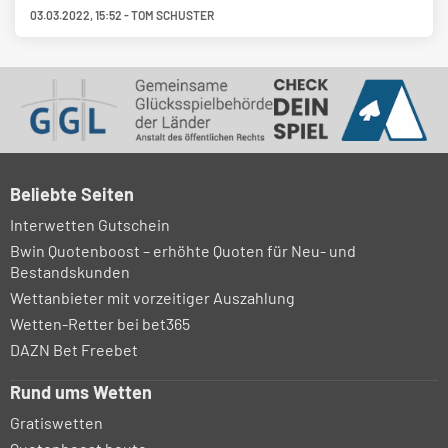
03.03.2022
,
15:52
-
TOM SCHUSTER
Beliebte Seiten
Interwetten Gutschein
Bwin Quotenboost – erhöhte Quoten für Neu- und
Bestandskunden
Wettanbieter mit vorzeitiger Auszahlung
Wetten-Retter bei bet365
DAZN Bet Freebet
Rund ums Wetten
Gratiswetten