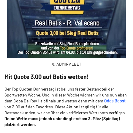
© ADMIRALBET
Mit Quote 3.00 auf Betis wetten!
Der Top Quoten Donnerstag ist bei uns fester Bestandteil der
Sportwetten Woche. Und in dieser Woche widmen wir uns nun eben
dem Copa Del Rey Halbfinale und wetten dann mit dem
Odds Boost
von 3.00 auf den Favoriten.
Diese Aktion ist gültig für alle
Bestandskunden, welche über ein verifiziertes Wettkonto verfügen.
Deine Wette muss jedoch unbedingt erst am 3. März (Spieltag)
platziert werden.