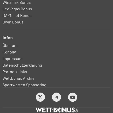
Winamax Bonus
LeoVegas Bonus
DAZN bet Bonus
Bwin Bonus
Infos
Über uns
Kontakt
Impressum
Datenschutzerklärung
Partner/Links
Wettbonus Archiv
Sportwetten Sponsoring