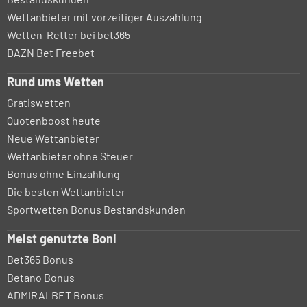
Wettanbieter mit vorzeitiger Auszahlung
Wetten-Retter bei bet365
DAZN Bet Freebet
Rund ums Wetten
Gratiswetten
Quotenboost heute
Neue Wettanbieter
Wettanbieter ohne Steuer
Bonus ohne Einzahlung
Die besten Wettanbieter
Sportwetten Bonus Bestandskunden
Meist genutzte Boni
Bet365 Bonus
Betano Bonus
ADMIRALBET Bonus