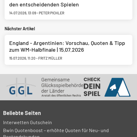
den entscheidenden Spielen
14.07.2026
,
13:09
-
PETER PICHLER
Nächster Artikel
England - Argentinien: Vorschau, Quoten & Tipp
zum WM-Halbfinale | 15.07.2026
15.07.2026
,
11:20
-
FRITZ MÜLLER
Beliebte Seiten
Interwetten Gutschein
Bwin Quotenboost – erhöhte Quoten für Neu- und
Bestandskunden