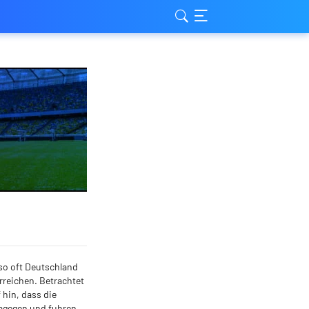
so oft Deutschland
rreichen. Betrachtet
 hin, dass die
dagegen und fuhren