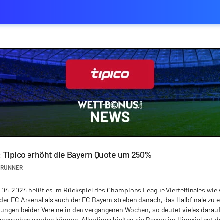
: Tipico erhöht die Bayern Quote um 250%
BRUNNER
.04.2024 heißt es im Rückspiel des Champions League Viertelfinales wie 
der FC Arsenal als auch der FC Bayern streben danach, das Halbfinale zu e
ungen beider Vereine in den vergangenen Wochen, so deutet vieles darauf
angesehen werden können. Allerdings hielten die Bayern im Hinspiel gut 