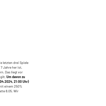
 letzten drei Spiele
7 Jahre her ist,
n. Das liegt vor
gilt.
Um davon zu
.04.2024, 21:00 Uhr)
 mit einem 250%
tte 8.05. Wir