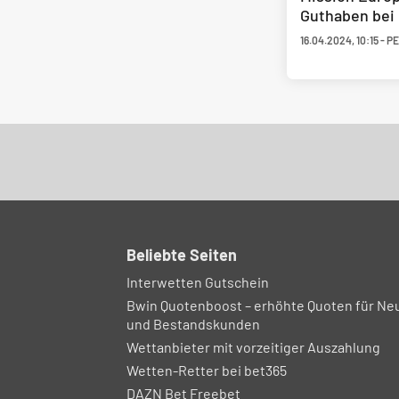
Guthaben bei
16.04.2024
,
10:15
-
PE
Beliebte Seiten
Interwetten Gutschein
Bwin Quotenboost – erhöhte Quoten für Ne
und Bestandskunden
Wettanbieter mit vorzeitiger Auszahlung
Wetten-Retter bei bet365
DAZN Bet Freebet