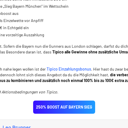
tte „Sieg Bayern München“ im Wettschein
nboost aus
ls Einzelwette vor Anpfiff
€ in Echtgeld ein
ine vorzeitige Auszahlung
t. Sofern die Bayern nun die Gunners aus London schlagen, darfst du dich
Das Besondere daran ist, dass
Tipico alle Gewinne ohne zusätzliche Um
h nahe legen wollen ist der
Tipico Einzahlungsbonus
. Hier hast du zwar 
ennoch lohnt sich dieses Angebot da du die Möglichkeit hast,
die verbe
s zu kombinieren und zusätzlich noch einmal 100% bis zu 100€ extra zu
 Aktionsbedingungen von Tipico.
250% BOOST AUF BAYERN SIEG
Leo Brunner