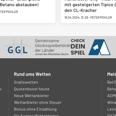
 Betano abstauben!
mit gesteigerten Tipico 
den CL-Kracher
TER PICHLER
16.04.2024
,
12:28
-
PETER PICHLER
Rund ums Wetten
Meis
Gratiswetten
Bet3
u-
Quotenboost heute
Beta
Neue Wettanbieter
ADM
Wettanbieter ohne Steuer
Win
Bonus ohne Einzahlung
LeoV
Die besten Wettanbieter
DAZN