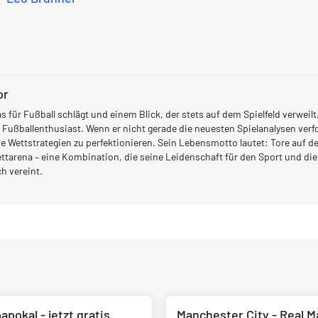
or
s für Fußball schlägt und einem Blick, der stets auf dem Spielfeld verweilt,
r Fußballenthusiast. Wenn er nicht gerade die neuesten Spielanalysen verf
ine Wettstrategien zu perfektionieren. Sein Lebensmotto lautet: Tore auf 
ttarena – eine Kombination, die seine Leidenschaft für den Sport und di
h vereint.
pokal - jetzt gratis
Manchester City - Real M