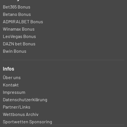
Bet365 Bonus
Betano Bonus
ADMIRALBET Bonus
Winamax Bonus
LeoVegas Bonus
DAZN bet Bonus
Bwin Bonus
Infos
Über uns
Kontakt
Impressum
Datenschutzerklärung
Partner/Links
Wettbonus Archiv
Sportwetten Sponsoring