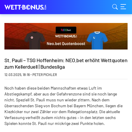
St. Pauli – TSG Hoffenheim: NEO.bet erhöht Wettquoten
zum Kellerduell | Bundesliga
12.03.2025
,
18:16
-
PETER PICHLER
Noch haben diese beiden Mannschaften etwas Luft im
Abstiegskampf, aber aus der Gefahrenzone sind sie noch lange
nicht. Speziell St. Pauli muss nun wieder zittern. Nach dem
überraschenden Sieg von Bochum bei Bayern München, liegen die
Kiezkicker nur zwei Zähler vor dem Relegationsplatz. Die aktuelle
Verfassung verheißt zudem nichts gutes – in den letzten sechs
Spielen konnte St. Pauli nur mickrige zwei Punkte holen.