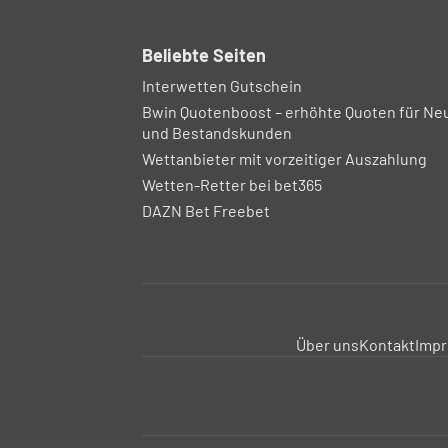
Beliebte Seiten
Interwetten Gutschein
Bwin Quotenboost – erhöhte Quoten für Ne
und Bestandskunden
Wettanbieter mit vorzeitiger Auszahlung
Wetten-Retter bei bet365
DAZN Bet Freebet
Über uns
Kontakt
Imp