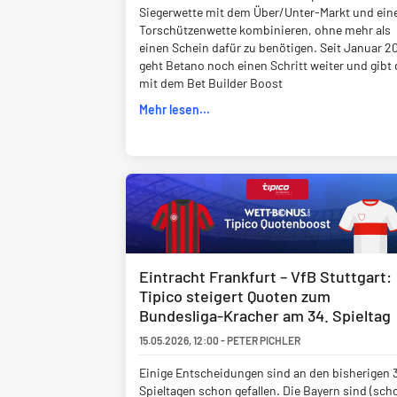
Siegerwette mit dem Über/Unter-Markt und ein
Torschützenwette kombinieren, ohne mehr als
einen Schein dafür zu benötigen. Seit Januar 2
geht Betano noch einen Schritt weiter und gibt 
mit dem Bet Builder Boost
Mehr lesen...
Eintracht Frankfurt – VfB Stuttgart:
Tipico steigert Quoten zum
Bundesliga-Kracher am 34. Spieltag
15.05.2026
,
12:00
-
PETER PICHLER
Einige Entscheidungen sind an den bisherigen 
Spieltagen schon gefallen. Die Bayern sind (sch