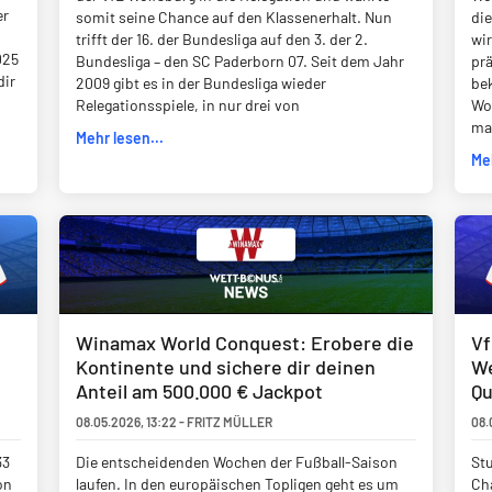
er
somit seine Chance auf den Klassenerhalt. Nun
di
trifft der 16. der Bundesliga auf den 3. der 2.
wir
025
Bundesliga – den SC Paderborn 07. Seit dem Jahr
prä
dir
2009 gibt es in der Bundesliga wieder
be
Relegationsspiele, in nur drei von
Wo
mal
Mehr lesen...
Meh
Winamax World Conquest: Erobere die
Vf
Kontinente und sichere dir deinen
We
Anteil am 500.000 € Jackpot
Qu
08.05.2026
,
13:22
-
FRITZ MÜLLER
08.
33
Die entscheidenden Wochen der Fußball-Saison
St
on
laufen. In den europäischen Topligen geht es um
Ch