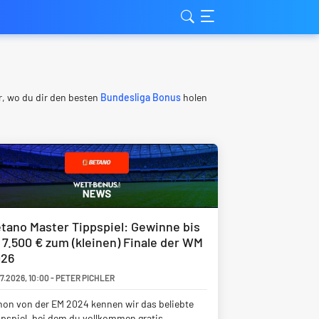
r, wo du dir den besten
Bundesliga Bonus
holen
tano Master Tippspiel: Gewinne bis
 7.500 € zum (kleinen) Finale der WM
026
07.2026
,
10:00
-
PETER PICHLER
hon von der EM 2024 kennen wir das beliebte
ppspiel, bei dem du vollkommen gratis