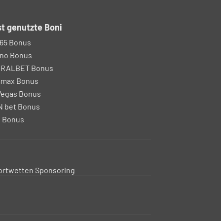
t genutzte Boni
65 Bonus
no Bonus
IRALBET Bonus
amax Bonus
egas Bonus
 bet Bonus
 Bonus
ortwetten Sponsoring