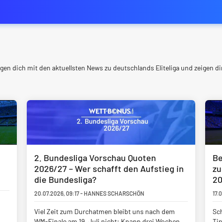
en dich mit den aktuellsten News zu deutschlands Eliteliga und zeigen di
2. Bundesliga Vorschau Quoten
Be
2026/27 – Wer schafft den Aufstieg in
zu
die Bundesliga?
2
20.07.2026
,
09:17
-
HANNES SCHARSCHÖN
17.
Viel Zeit zum Durchatmen bleibt uns nach dem
Sc
WM-Finale am 19. Juli nicht: Knapp drei Wochen
Ti