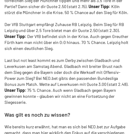
torreichen Sieg der Münchner tippen und mehr als 3,5 Tore in der
Partie? Dann sicher dir Quote 2.50 (statt 2.15).
Unser Tipp:
Köln
stürzt die Münchner in die Krise. 50 % Chance auf den Sieg für Köln.
Der VfB Stuttgart empfängt Zuhause RB Leipzig. Beim Sieg für RB
Leipzig und über 2,5 Tore bietet man dir Quote 2.50 (statt 2.30).
Unser Tipp:
Der VfB befindet sich in der Krise. Auch gegen Greuther
Fürth kam man nicht über ein 0:0 hinaus. 70 % Chance. Leipzig holt
sich einen deutlichen Sieg.
Last but not least kommt es zum Derby zwischen Gladbach und
Leverkusen am Samstag Abend. Gladbach mit breiter Brust nach
dem Sieg gegen die Bayern oder doch die Werkself mit Offensiv-
Power zum Sieg? Bei NEO.bet gibts den passenden Bundesliga
Bonus zum Match. Wette auf Leverkusen mit Quote 3.00 (statt 2.48).
Unser Tipp:
75 % Chance. Auch wenn Gladbach gegen Bayern
gewinnen konnte – glauben wir nicht an eine Fortsetzung der
Siegesserie.
Was gilt es noch zu wissen?
Wie bereits kurz erwähnt, hat man es sich bei NEO.bet zur Aufgabe
gemacht, dass man hier wirklich den Fokus auf die verschiedenen