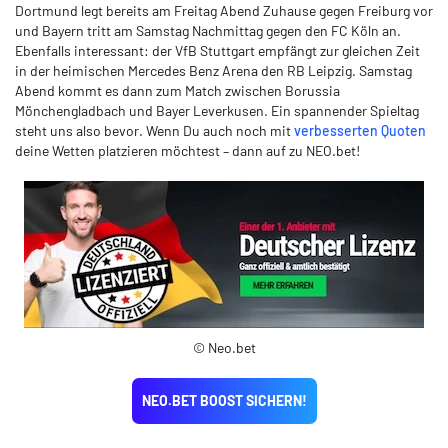
Dortmund legt bereits am Freitag Abend Zuhause gegen Freiburg vor
und Bayern tritt am Samstag Nachmittag gegen den FC Köln an.
Ebenfalls interessant: der VfB Stuttgart empfängt zur gleichen Zeit
in der heimischen Mercedes Benz Arena den RB Leipzig. Samstag
Abend kommt es dann zum Match zwischen Borussia
Mönchengladbach und Bayer Leverkusen. Ein spannender Spieltag
steht uns also bevor. Wenn Du auch noch mit
verbesserten Quoten
deine Wetten platzieren möchtest – dann auf zu NEO.bet!
© Neo.bet
NEO.BET BOOST SICHERN!