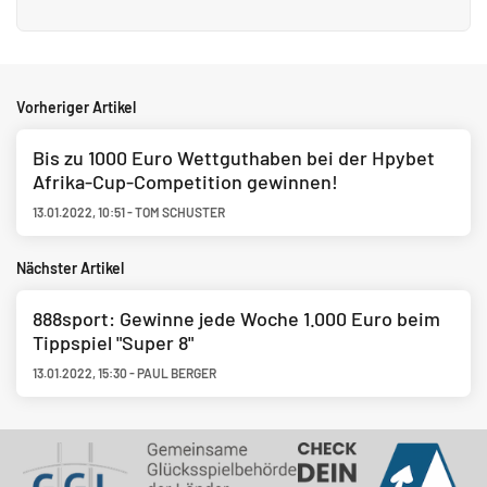
Vorheriger Artikel
Bis zu 1000 Euro Wettguthaben bei der Hpybet
Afrika-Cup-Competition gewinnen!
13.01.2022
,
10:51
-
TOM SCHUSTER
Nächster Artikel
888sport: Gewinne jede Woche 1.000 Euro beim
Tippspiel "Super 8"
13.01.2022
,
15:30
-
PAUL BERGER