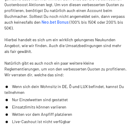
Quotenboost Aktionen legt. Um von diesen verbesserten Quoten zu
profitieren, benötigst Du natürlich auch einen Account beim
Buchmacher. Solltest Du noch nicht angemeldet sein, dann verpass
auch keinesfalls den
Neo.bet Bonus
(100% bis 150€ oder 200% bis
50€).
Hierbei handelt es sich um ein wirklich gelungenes Neukunden
Angebot, wie wir finden. Auch die Umsatzbedingungen sind mehr
als fair gewählt.
Natürlich gibt es auch noch ein paar weitere kleine
Reglementierungen, um von den verbesserten Quoten zu profitieren.
Wir verraten dir, welche das sind:
Wenn sich dein Wohnsitz in
DE, Ö und LUX
befindet, kannst Du
teilnehmen
Nur Einzelwetten sind gestattet
Einsatzlimits können variieren
Wetten vor dem Anpfiff platzieren
Live-Cashout ist nicht verfügbar