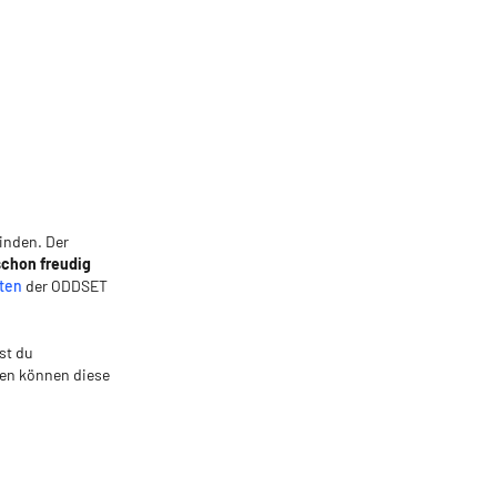
inden. Der
schon freudig
ten
der ODDSET
st du
den können diese