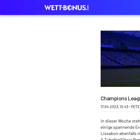
Champions League
17.04.2023
,
13:43
-
PETE
In dieser Woche steh
einige spannende Erg
Lissabon ebenfalls m
A Tabellenführer Nap