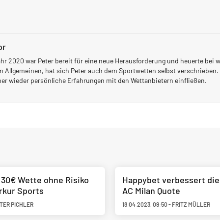
or
hr 2020 war Peter bereit für eine neue Herausforderung und heuerte bei
m Allgemeinen, hat sich Peter auch dem Sportwetten selbst verschrieben. 
mer wieder persönliche Erfahrungen mit den Wettanbietern einfließen.
 30€ Wette ohne Risiko
Happybet verbessert die
rkur Sports
AC Milan Quote
TER PICHLER
18.04.2023
,
09:50
-
FRITZ MÜLLER