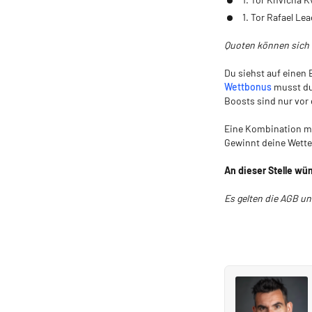
1. Tor Rafael Le
Quoten können sich b
Du siehst auf einen 
Wettbonus
musst du 
Boosts sind nur vor 
Eine Kombination mi
Gewinnt deine Wette
An dieser Stelle wü
Es gelten die AGB u