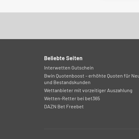
Beliebte Seiten
Interwetten Gutschein
Bwin Quotenboost – erhöhte Quoten für Ne
und Bestandskunden
Wettanbieter mit vorzeitiger Auszahlung
Wetten-Retter bei bet365
DAZN Bet Freebet