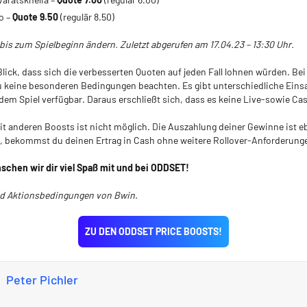
ao –
Quote 9.50
(regulär 8.50)
is zum Spielbeginn ändern. Zuletzt abgerufen am 17.04.23 – 13:30 Uhr.
Blick, dass sich die verbesserten Quoten auf jeden Fall lohnen würden. Be
keine besonderen Bedingungen beachten. Es gibt unterschiedliche Einsa
dem Spiel verfügbar. Daraus erschließt sich, dass es keine Live-sowie Ca
t anderen Boosts ist nicht möglich. Die Auszahlung deiner Gewinne ist e
, bekommst du deinen Ertrag in Cash ohne weitere Rollover-Anforderung
nschen wir dir viel Spaß mit und bei ODDSET!
nd Aktionsbedingungen von Bwin
.
ZU DEN ODDSET PRICE BOOSTS!
Peter Pichler