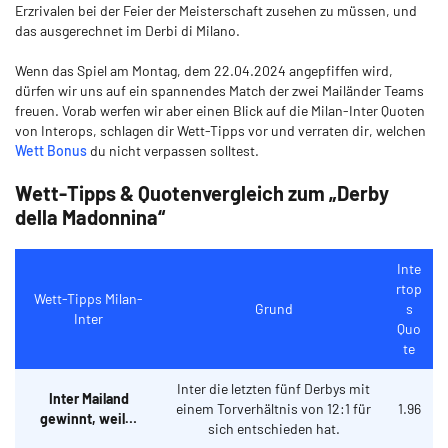
Erzrivalen bei der Feier der Meisterschaft zusehen zu müssen, und
das ausgerechnet im Derbi di Milano.
Wenn das Spiel am Montag, dem 22.04.2024 angepfiffen wird,
dürfen wir uns auf ein spannendes Match der zwei Mailänder Teams
freuen. Vorab werfen wir aber einen Blick auf die Milan-Inter Quoten
von Interops, schlagen dir Wett-Tipps vor und verraten dir, welchen
Wett Bonus
du nicht verpassen solltest.
Wett-Tipps & Quotenvergleich zum „Derby
della Madonnina“
Inte
rtop
Wett-Tipps Milan-
Grund
s
Inter
Quo
te
Inter die letzten fünf Derbys mit
Inter Mailand
einem Torverhältnis von 12:1 für
1.96
gewinnt, weil…
sich entschieden hat.