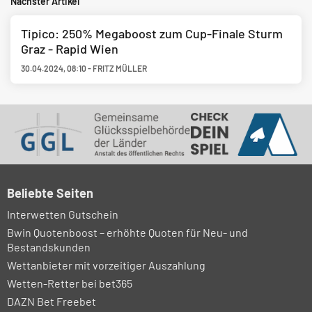
Nächster Artikel
Tipico: 250% Megaboost zum Cup-Finale Sturm
Graz - Rapid Wien
30.04.2024
,
08:10
-
FRITZ MÜLLER
Beliebte Seiten
Interwetten Gutschein
Bwin Quotenboost – erhöhte Quoten für Neu- und
Bestandskunden
Wettanbieter mit vorzeitiger Auszahlung
Wetten-Retter bei bet365
DAZN Bet Freebet