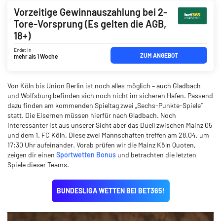
Vorzeitige Gewinnauszahlung bei 2-
Tore-Vorsprung (Es gelten die AGB,
18+)
Endet in
ZUM ANGEBOT
mehr als 1 Woche
Von Köln bis Union Berlin ist noch alles möglich – auch Gladbach
und Wolfsburg befinden sich noch nicht im sicheren Hafen. Passend
dazu finden am kommenden Spieltag zwei „Sechs-Punkte-Spiele“
statt. Die Eisernen müssen hierfür nach Gladbach. Noch
interessanter ist aus unserer Sicht aber das Duell zwischen Mainz 05
und dem 1. FC Köln. Diese zwei Mannschaften treffen am 28.04, um
17:30 Uhr aufeinander. Vorab prüfen wir die Mainz Köln Quoten,
zeigen dir einen
Sportwetten Bonus
und betrachten die letzten
Spiele dieser Teams.
BUNDESLIGA WETTEN BEI BET365!