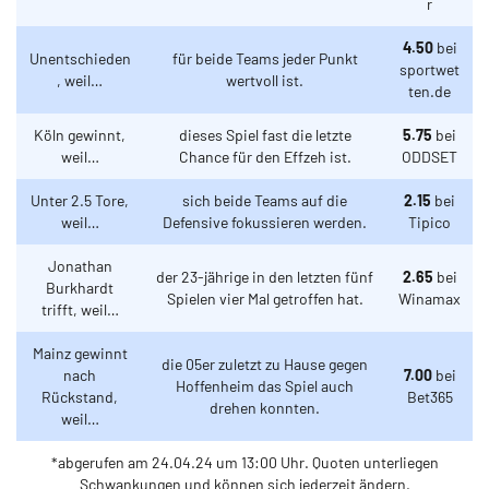
r
4.50
bei
Unentschieden
für beide Teams jeder Punkt
sportwet
, weil…
wertvoll ist.
ten.de
Köln gewinnt,
dieses Spiel fast die letzte
5.75
bei
weil…
Chance für den Effzeh ist.
ODDSET
Unter 2.5 Tore,
sich beide Teams auf die
2.15
bei
weil…
Defensive fokussieren werden.
Tipico
Jonathan
der 23-jährige in den letzten fünf
2.65
bei
Burkhardt
Spielen vier Mal getroffen hat.
Winamax
trifft, weil…
Mainz gewinnt
die 05er zuletzt zu Hause gegen
nach
7.00
bei
Hoffenheim das Spiel auch
Rückstand,
Bet365
drehen konnten.
weil…
*abgerufen am 24.04.24 um 13:00 Uhr. Quoten unterliegen
Schwankungen und können sich jederzeit ändern.