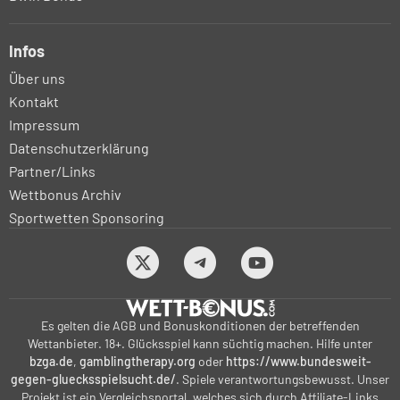
Infos
Über uns
Kontakt
Impressum
Datenschutzerklärung
Partner/Links
Wettbonus Archiv
Sportwetten Sponsoring
Es gelten die AGB und Bonuskonditionen der betreffenden
Wettanbieter. 18+. Glücksspiel kann süchtig machen. Hilfe unter
bzga.de
,
gamblingtherapy.org
oder
https://www.bundesweit-
gegen-gluecksspielsucht.de/
. Spiele verantwortungsbewusst. Unser
Projekt ist ein Vergleichsportal, welches sich durch Affiliate-Links