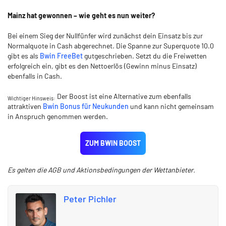
Mainz hat gewonnen – wie geht es nun weiter?
Bei einem Sieg der Nullfünfer wird zunächst dein Einsatz bis zur
Normalquote in Cash abgerechnet. Die Spanne zur Superquote 10.0
gibt es als
Bwin FreeBet
gutgeschrieben. Setzt du die Freiwetten
erfolgreich ein, gibt es den Nettoerlös (Gewinn minus Einsatz)
ebenfalls in Cash.
Der Boost ist eine Alternative zum ebenfalls
Wichtiger Hinsweis:
attraktiven
Bwin Bonus für Neukunden
und kann nicht gemeinsam
in Anspruch genommen werden.
ZUM BWIN BOOST
Es gelten die AGB und Aktionsbedingungen der Wettanbieter.
Peter Pichler