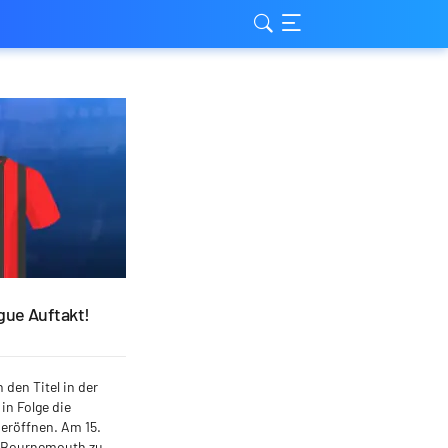
gue Auftakt!
den Titel in der
in Folge die
 eröffnen. Am 15.
t Bournemouth zu