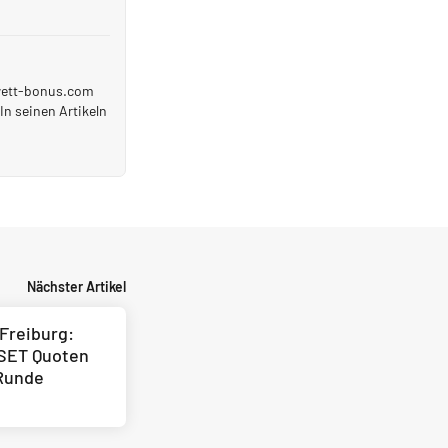
 wett-bonus.com
In seinen Artikeln
Nächster Artikel
Freiburg:
SET Quoten
 Runde