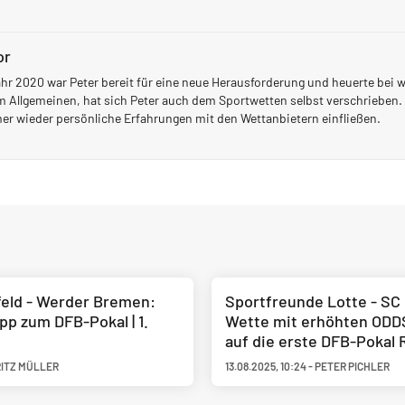
or
hr 2020 war Peter bereit für eine neue Herausforderung und heuerte bei
m Allgemeinen, hat sich Peter auch dem Sportwetten selbst verschrieben. 
mer wieder persönliche Erfahrungen mit den Wettanbietern einfließen.
feld - Werder Bremen:
Sportfreunde Lotte - SC 
pp zum DFB-Pokal | 1.
Wette mit erhöhten ODD
auf die erste DFB-Pokal
ITZ MÜLLER
13.08.2025
,
10:24
-
PETER PICHLER