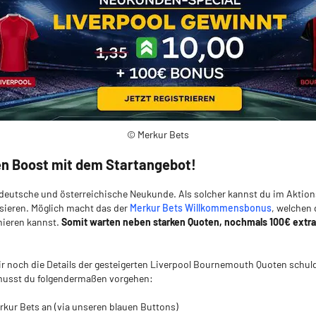
© Merkur Bets
n Boost mit dem Startangebot!
r deutsche und österreichische Neukunde. Als solcher kannst du im Aktio
ssieren. Möglich macht das der
Merkur Bets Willkommensbonus
, welchen
ieren kannst.
Somit warten neben starken Quoten, nochmals 100€ extr
dir noch die Details der gesteigerten Liverpool Bournemouth Quoten schul
 musst du folgendermaßen vorgehen:
rkur Bets an (via unseren blauen Buttons)