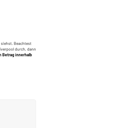
 siehst. Beachtest
iverpool durch, dann
n Betrag innerhalb