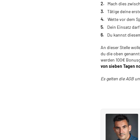
Mach dies zwisch
Tätige deine ers
Wette vor dem Sp
Dein Einsatz darf
Du kannst diesem
An dieser Stelle woll
du die oben genannt
werden 100€ Bonusg
von sieben Tagen n
Es gelten die AGB u