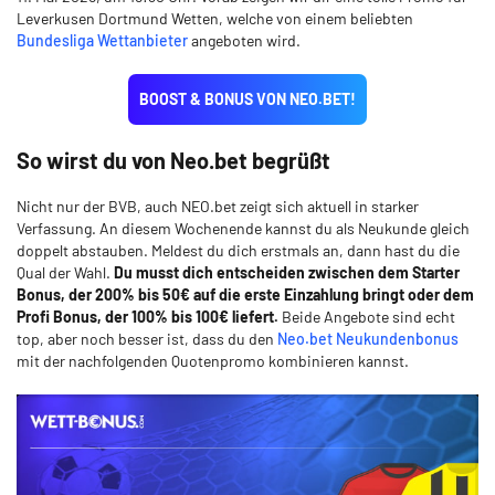
Leverkusen Dortmund Wetten, welche von einem beliebten
Bundesliga Wettanbieter
angeboten wird.
BOOST & BONUS VON NEO.BET!
So wirst du von Neo.bet begrüßt
Nicht nur der BVB, auch NEO.bet zeigt sich aktuell in starker
Verfassung. An diesem Wochenende kannst du als Neukunde gleich
doppelt abstauben. Meldest du dich erstmals an, dann hast du die
Qual der Wahl.
Du musst dich entscheiden zwischen dem Starter
Bonus, der 200% bis 50€ auf die erste Einzahlung bringt oder dem
Profi Bonus, der 100% bis 100€ liefert.
Beide Angebote sind echt
top, aber noch besser ist, dass du den
Neo.bet Neukundenbonus
mit der nachfolgenden Quotenpromo kombinieren kannst.