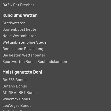
DAZN Bet Freebet
Rund ums Wetten
Gratiswetten
Quotenboost heute
Neue Wettanbieter
Wettanbieter ohne Steuer
Bonus ohne Einzahlung
Die besten Wettanbieter
Sportwetten Bonus Bestandskunden
Meist genutzte Boni
Bet365 Bonus
Betano Bonus
ADMIRALBET Bonus
Winamax Bonus
LeoVegas Bonus