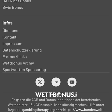
DAZN bet Bonus
Bwin Bonus
Infos
Über uns
Kontakt
Impressum
Datenschutzerklärung
Partner/Links
Wettbonus Archiv
Sportwetten Sponsoring
Es gelten die AGB und Bonuskonditionen der betreffenden
Wettanbieter. 18+. Glücksspiel kann süchtig machen. Hilfe unter
bzga.de
,
gamblingtherapy.org
oder
https://www.bundesweit-