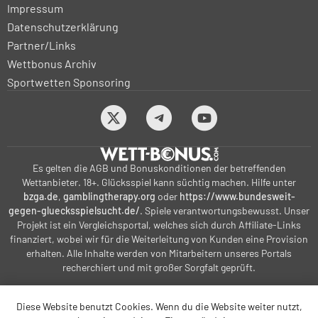
Impressum
Datenschutzerklärung
Partner/Links
Wettbonus Archiv
Sportwetten Sponsoring
Es gelten die AGB und Bonuskonditionen der betreffenden
Wettanbieter. 18+. Glücksspiel kann süchtig machen. Hilfe unter
bzga.de
,
gamblingtherapy.org
oder
https://www.bundesweit-
gegen-gluecksspielsucht.de/
. Spiele verantwortungsbewusst. Unser
Projekt ist ein Vergleichsportal, welches sich durch Affiliate-Links
finanziert, wobei wir für die Weiterleitung von Kunden eine Provision
erhalten. Alle Inhalte werden von Mitarbeitern unseres Portals
recherchiert und mit großer Sorgfalt geprüft.
Diese Website benutzt Cookies. Wenn du die Website weiter nutzt,
bonus-betting.dk
bonus-parissportifs-gratuits.com