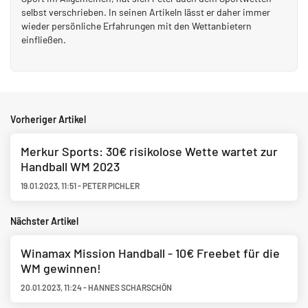
selbst verschrieben. In seinen Artikeln lässt er daher immer
wieder persönliche Erfahrungen mit den Wettanbietern
einfließen.
Vorheriger Artikel
Merkur Sports: 30€ risikolose Wette wartet zur
Handball WM 2023
19.01.2023
,
11:51
-
PETER PICHLER
Nächster Artikel
Winamax Mission Handball - 10€ Freebet für die
WM gewinnen!
20.01.2023
,
11:24
-
HANNES SCHARSCHÖN