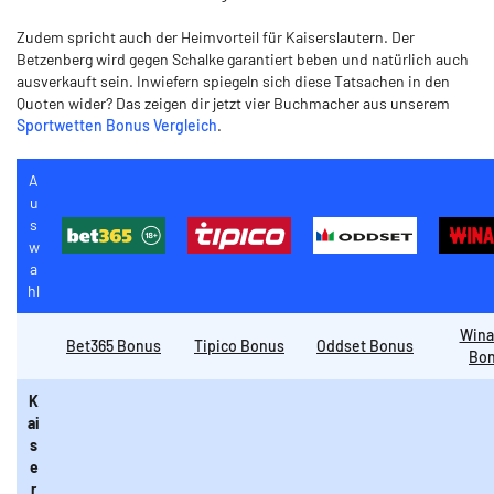
Zudem spricht auch der Heimvorteil für Kaiserslautern. Der
Betzenberg wird gegen Schalke garantiert beben und natürlich auch
ausverkauft sein. Inwiefern spiegeln sich diese Tatsachen in den
Quoten wider? Das zeigen dir jetzt vier Buchmacher aus unserem
Sportwetten Bonus Vergleich
.
A
u
s
w
a
hl
Win
Bet365 Bonus
Tipico Bonus
Oddset Bonus
Bo
K
ai
s
e
r