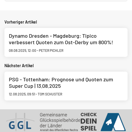
Vorheriger Artikel
Dynamo Dresden - Magdeburg: Tipico
verbessert Quoten zum Ost-Derby um 800%!
08.08.2025
,
12:00
-
PETER PICHLER
Nächster Artikel
PSG - Tottenham: Prognose und Quoten zum
Super Cup | 13.08.2025
12.08.2025
,
09:51
-
TOM SCHUSTER