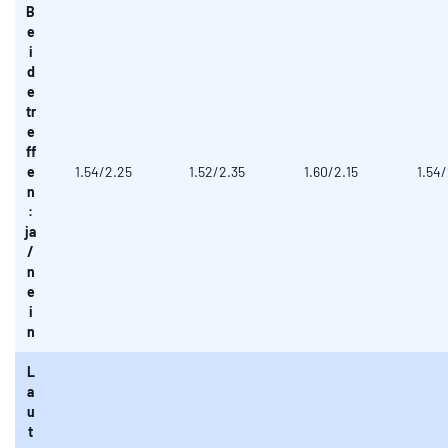
B
e
i
d
e
tr
e
ff
e
1.54/2.25
1.52/2.35
1.60/2.15
1.54
n
:
ja
/
n
e
i
n
L
a
u
t