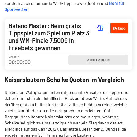
sondern auch spannende Wett-Tipps sowie Quoten und
Boni für
Sportwetten
.
Betano Master: Beim gratis
Tippspiel zum Spiel um Platz 3
und WM-Finale 7.500€ in
Freebets gewinnen
Endet in
ABGELAUFEN
00
:
00
:
00
Kaiserslautern Schalke Quoten im Vergleich
Die besten Wettquoten bieten interessante Ansätze für Tipper und
daher lohnt sich ein detaillierter Blick auf diese Werte. Aufschluss
darüber gibt auch die direkte Bilanz dieser beiden Vereine, welche
zuletzt klar für die roten Teufel sprach. In den letzten fünf
Begegnungen konnte Kaiserslautern dreimal siegen, während
Schalke lediglich zweimal erfolgreich war (ein Sieg davon datiert
allerdings auf das Jahr 2012). Das letzte Duell in der 2. Bundesliga
endete mit einem 2:1-Heimsieg für die Lauterer.