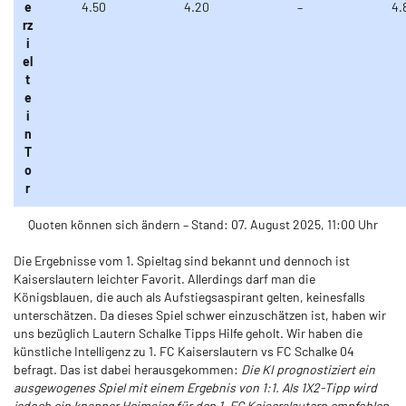
e
4.50
4.20
–
4.
rz
i
el
t
e
i
n
T
o
r
Quoten können sich ändern – Stand: 07. August 2025, 11:00 Uhr
Die Ergebnisse vom 1. Spieltag sind bekannt und dennoch ist
Kaiserslautern leichter Favorit. Allerdings darf man die
Königsblauen, die auch als Aufstiegsaspirant gelten, keinesfalls
unterschätzen. Da dieses Spiel schwer einzuschätzen ist, haben wir
uns bezüglich Lautern Schalke Tipps Hilfe geholt. Wir haben die
künstliche Intelligenz zu 1. FC Kaiserslautern vs FC Schalke 04
befragt. Das ist dabei herausgekommen:
Die KI prognostiziert ein
ausgewogenes Spiel mit einem Ergebnis von 1:1. Als 1X2-Tipp wird
jedoch ein knapper Heimsieg für den 1. FC Kaiserslautern empfohlen,