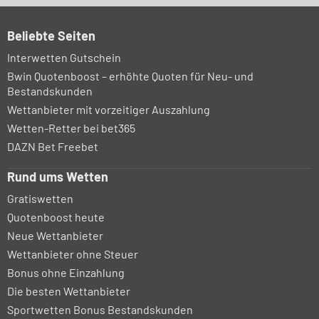
Beliebte Seiten
Interwetten Gutschein
Bwin Quotenboost – erhöhte Quoten für Neu- und
Bestandskunden
Wettanbieter mit vorzeitiger Auszahlung
Wetten-Retter bei bet365
DAZN Bet Freebet
Rund ums Wetten
Gratiswetten
Quotenboost heute
Neue Wettanbieter
Wettanbieter ohne Steuer
Bonus ohne Einzahlung
Die besten Wettanbieter
Sportwetten Bonus Bestandskunden