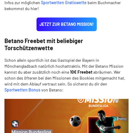
Infos zur möglichen
Sportwetten Gratiswette
beim Buchmacher
bekommst du hier!
JETZT ZUR BETANO MISSION!
Betano Freebet mit beliebiger
Torschützenwette
Schon allein sportlich ist das Gastspiel der Bayern in
Mönchengladbach natürlich hochattraktiv. Mit der Betano Mission
kannst du aber zusätzlich noch eine
10€ Freebet
abräumen. Wer
schon des öfteren bei den Missionen des Bookies mitgemacht hat,
wird mit dem Ablauf vertraut sein. So sicherst du dir den
Sportwetten Bonus
von Betano: