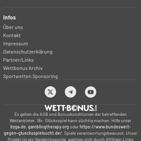
Infos
Über uns
Kontakt
Impressum
Datenschutzerklärung
Partner/Links
Wettbonus Archiv
Sportwetten Sponsoring
Es gelten die AGB und Bonuskonditionen der betreffenden
Wettanbieter. 18+. Glücksspiel kann süchtig machen. Hilfe unter
bzga.de
,
gamblingtherapy.org
oder
https://www.bundesweit-
gegen-gluecksspielsucht.de/
. Spiele verantwortungsbewusst. Unser
Projekt ist ein Vergleichsportal, welches sich durch Affiliate-Links