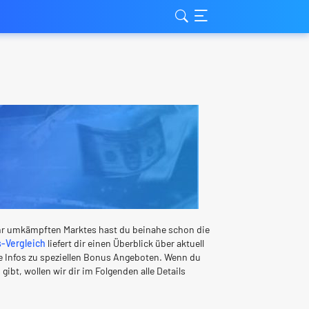
r umkämpften Marktes hast du beinahe schon die
-Vergleich
liefert dir einen Überblick über aktuell
e Infos zu speziellen Bonus Angeboten. Wenn du
bt, wollen wir dir im Folgenden alle Details