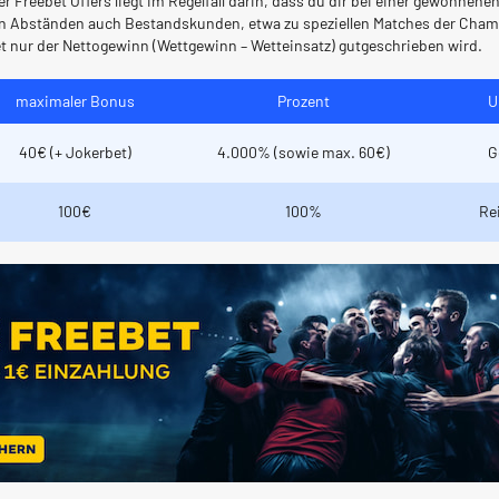
r Freebet Offers liegt im Regelfall darin, dass du dir bei einer gewonnen
en Abständen auch Bestandskunden, etwa zu speziellen Matches der Champi
t nur der Nettogewinn (Wettgewinn – Wetteinsatz) gutgeschrieben wird.
maximaler Bonus
Prozent
U
40€ (+ Jokerbet)
4.000% (sowie max. 60€)
G
100€
100%
Re