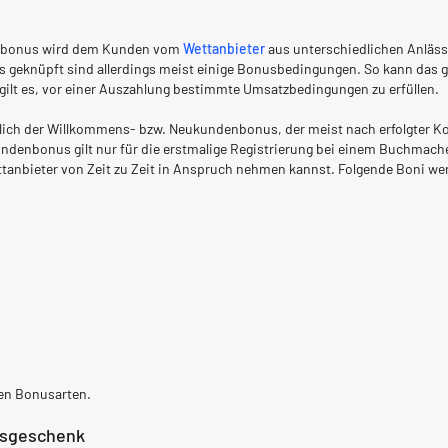
Wettbonus wird dem Kunden vom
Wettanbieter
aus unterschiedlichen Anläss
 geknüpft sind allerdings meist einige Bonusbedingungen. So kann das
l gilt es, vor einer Auszahlung bestimmte Umsatzbedingungen zu erfüllen.
rlich der Willkommens- bzw. Neukundenbonus, der meist nach erfolgter K
ndenbonus gilt nur für die erstmalige Registrierung bei einem Buchmacher
tanbieter von Zeit zu Zeit in Anspruch nehmen kannst. Folgende Boni we
gen Bonusarten.
nsgeschenk