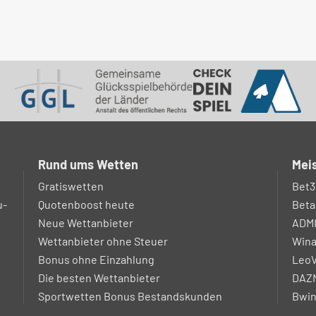
Rund ums Wetten
Meis
Gratiswetten
Bet3
u-
Quotenboost heute
Beta
Neue Wettanbieter
ADM
Wettanbieter ohne Steuer
Win
Bonus ohne Einzahlung
LeoV
Die besten Wettanbieter
DAZN
Sportwetten Bonus Bestandskunden
Bwin