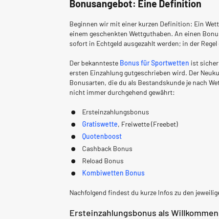
Bonusangebot: Eine Definition
Beginnen wir mit einer kurzen Definition: Ein 
einem geschenkten Wettguthaben. An einen Bonus
sofort in Echtgeld ausgezahlt werden; in der Rege
Der bekannteste
Bonus für Sportwetten
ist siche
ersten Einzahlung gutgeschrieben wird. Der Neuku
Bonusarten, die du als Bestandskunde je nach Wet
nicht immer durchgehend gewährt:
Ersteinzahlungsbonus
Gratiswette
, Freiwette (Freebet)
Quotenboost
Cashback Bonus
Reload Bonus
Kombiwetten Bonus
Nachfolgend findest du kurze Infos zu den jeweili
Ersteinzahlungsbonus als Willkomme