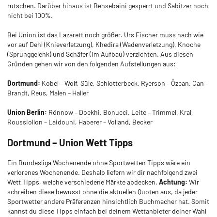
rutschen. Darüber hinaus ist Bensebaini gesperrt und Sabitzer noch
nicht bei 100%.
Bei Union ist das Lazarett noch größer. Urs Fischer muss nach wie
vor auf Dehl (Knieverletzung), Khedira (Wadenverletzung), Knoche
(Sprunggelenk) und Schäfer (im Aufbau) verzichten. Aus diesen
Gründen gehen wir von den folgenden Aufstellungen aus:
Dortmund:
Kobel – Wolf, Süle, Schlotterbeck, Ryerson – Özcan, Can –
Brandt, Reus, Malen – Haller
Union Berlin:
Rönnow – Doekhi, Bonucci, Leite – Trimmel, Kral,
Roussiollon – Laidouni, Haberer – Volland, Becker
Dortmund – Union Wett Tipps
Ein Bundesliga Wochenende ohne Sportwetten Tipps wäre ein
verlorenes Wochenende. Deshalb liefern wir dir nachfolgend zwei
Wett Tipps, welche verschiedene Märkte abdecken.
Achtung:
Wir
schreiben diese bewusst ohne die aktuellen Quoten aus, da jeder
Sportwetter andere Präferenzen hinsichtlich Buchmacher hat. Somit
kannst du diese Tipps einfach bei deinem Wettanbieter deiner Wahl