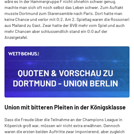
wäre es in der Hammergruppe F nicht ohnehin schwer genug,
machte man sich oft noch selbst das Leben schwer. Zum Auftakt
musste Dortmund zum Starensemble nach Paris. Dort hatte man
keine Chance und verlor mit 0:2. Am 2. Spieltag waren die Rossoneri
aus Mailand zu Gast. Zwar hatte der BVB mehr vom Spiel und auch
mehr Chancen aber schlussendlich stand ein 0:0 auf der
Anzeigetafel.
Union mit bitteren Pleiten in der Königsklasse
Dass die Freude über die Teilnahme an der Champions League in
Köpenick groß war, müssen wir nicht extra erwähnen. Dennoch
waren die ersten beiden Auftritte zwar imponierend, aber zugleich