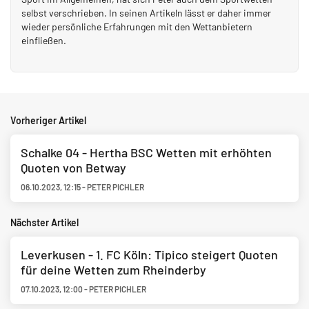
selbst verschrieben. In seinen Artikeln lässt er daher immer
wieder persönliche Erfahrungen mit den Wettanbietern
einfließen.
Vorheriger Artikel
Schalke 04 - Hertha BSC Wetten mit erhöhten
Quoten von Betway
06.10.2023
,
12:15
-
PETER PICHLER
Nächster Artikel
Leverkusen - 1. FC Köln: Tipico steigert Quoten
für deine Wetten zum Rheinderby
07.10.2023
,
12:00
-
PETER PICHLER