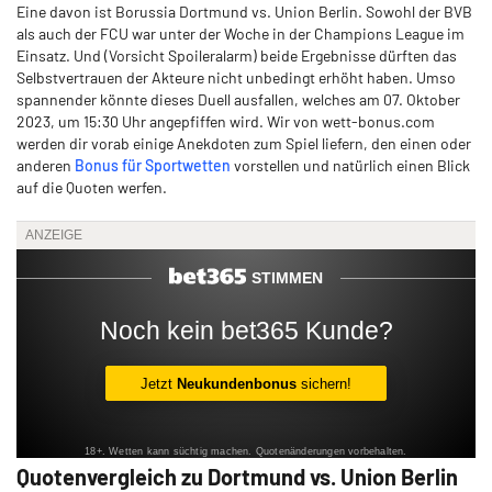
Eine davon ist Borussia Dortmund vs. Union Berlin. Sowohl der BVB
als auch der FCU war unter der Woche in der Champions League im
Einsatz. Und (Vorsicht Spoileralarm) beide Ergebnisse dürften das
Selbstvertrauen der Akteure nicht unbedingt erhöht haben. Umso
spannender könnte dieses Duell ausfallen, welches am 07. Oktober
2023, um 15:30 Uhr angepfiffen wird. Wir von wett-bonus.com
werden dir vorab einige Anekdoten zum Spiel liefern, den einen oder
anderen
Bonus für Sportwetten
vorstellen und natürlich einen Blick
auf die Quoten werfen.
Quotenvergleich zu Dortmund vs. Union Berlin