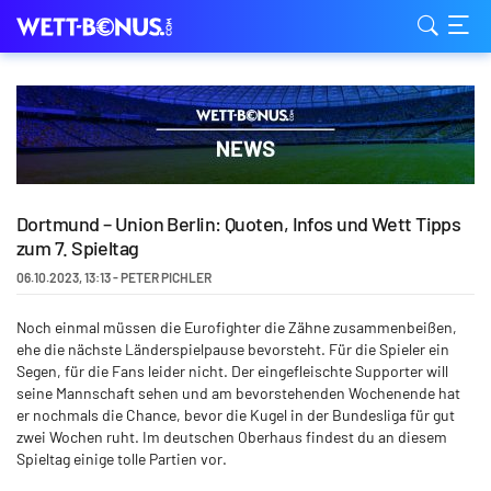
Dortmund – Union Berlin: Quoten, Infos und Wett Tipps
zum 7. Spieltag
06.10.2023
,
13:13
-
PETER PICHLER
Noch einmal müssen die Eurofighter die Zähne zusammenbeißen,
ehe die nächste Länderspielpause bevorsteht. Für die Spieler ein
Segen, für die Fans leider nicht. Der eingefleischte Supporter will
seine Mannschaft sehen und am bevorstehenden Wochenende hat
er nochmals die Chance, bevor die Kugel in der Bundesliga für gut
zwei Wochen ruht. Im deutschen Oberhaus findest du an diesem
Spieltag einige tolle Partien vor.