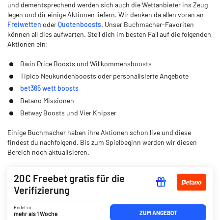
und dementsprechend werden sich auch die Wettanbieter ins Zeug
legen und dir einige Aktionen liefern. Wir denken da allen voran an
Freiwetten
oder
Quotenboosts
. Unser Buchmacher-Favoriten
können all dies aufwarten. Stell dich im besten Fall auf die folgenden
Aktionen ein:
Bwin Price Boosts und Willkommensboosts
Tipico Neukundenboosts oder personalisierte Angebote
bet365 wett boosts
Betano Missionen
Betway Boosts und Vier Knipser
Einige Buchmacher haben ihre Aktionen schon live und diese
findest du nachfolgend. Bis zum Spielbeginn werden wir diesen
Bereich noch aktualisieren.
20€ Freebet gratis für die
Verifizierung
Endet in
ZUM ANGEBOT
mehr als 1 Woche