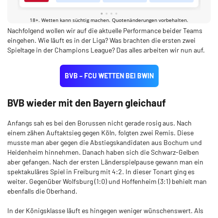
Nachfolgend wollen wir auf die aktuelle Performance beider Teams
eingehen. Wie läuft es in der Liga? Was brachten die ersten zwei
Spieltage in der Champions League? Das alles arbeiten wir nun auf.
BVB – FCU WETTEN BEI BWIN
BVB wieder mit den Bayern gleichauf
Anfangs sah es bei den Borussen nicht gerade rosig aus. Nach
einem zähen Auftaktsieg gegen Köln, folgten zwei Remis. Diese
musste man aber gegen die Abstiegskandidaten aus Bochum und
Heidenheim hinnehmen. Danach haben sich die Schwarz-Gelben
aber gefangen. Nach der ersten Länderspielpause gewann man ein
spektakuläres Spiel in Freiburg mit 4:2. In dieser Tonart ging es
weiter. Gegenüber Wolfsburg (1:0) und Hoffenheim (3:1) behielt man
ebenfalls die Oberhand.
In der Königsklasse läuft es hingegen weniger wünschenswert. Als