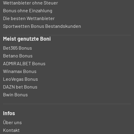
Wettanbieter ohne Steuer
Bonus ohne Einzahlung
Die besten Wettanbieter
Sportwetten Bonus Bestandskunden
Meist genutzte Boni
Bet365 Bonus
Betano Bonus
ADMIRALBET Bonus
Winamax Bonus
LeoVegas Bonus
DAZN bet Bonus
Bwin Bonus
Infos
Über uns
Kontakt