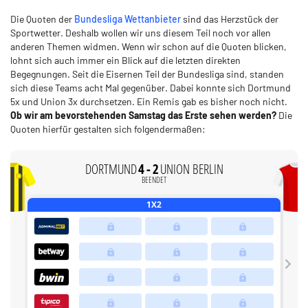
Die Quoten der
Bundesliga Wettanbieter
sind das Herzstück der
Sportwetter. Deshalb wollen wir uns diesem Teil noch vor allen
anderen Themen widmen. Wenn wir schon auf die Quoten blicken,
lohnt sich auch immer ein Blick auf die letzten direkten
Begegnungen. Seit die Eisernen Teil der Bundesliga sind, standen
sich diese Teams acht Mal gegenüber. Dabei konnte sich Dortmund
5x und Union 3x durchsetzen. Ein Remis gab es bisher noch nicht.
Ob wir am bevorstehenden Samstag das Erste sehen werden?
Die
Quoten hierfür gestalten sich folgendermaßen: