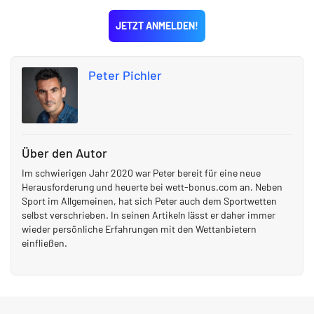
JETZT ANMELDEN!
Peter Pichler
Über den Autor
Im schwierigen Jahr 2020 war Peter bereit für eine neue
Herausforderung und heuerte bei wett-bonus.com an. Neben
Sport im Allgemeinen, hat sich Peter auch dem Sportwetten
selbst verschrieben. In seinen Artikeln lässt er daher immer
wieder persönliche Erfahrungen mit den Wettanbietern
einfließen.