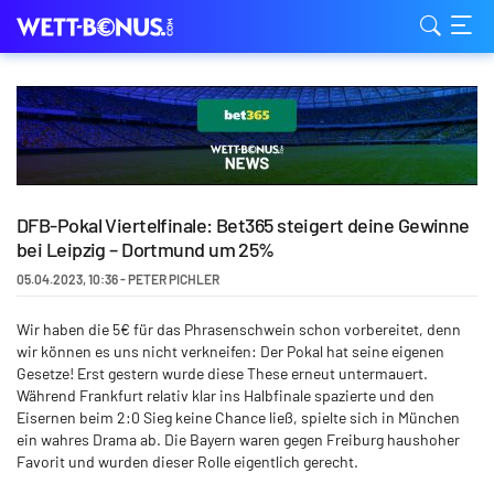
DFB-Pokal Viertelfinale: Bet365 steigert deine Gewinne
bei Leipzig – Dortmund um 25%
05.04.2023
,
10:36
-
PETER PICHLER
Wir haben die 5€ für das Phrasenschwein schon vorbereitet, denn
wir können es uns nicht verkneifen: Der Pokal hat seine eigenen
Gesetze! Erst gestern wurde diese These erneut untermauert.
Während Frankfurt relativ klar ins Halbfinale spazierte und den
Eisernen beim 2:0 Sieg keine Chance ließ, spielte sich in München
ein wahres Drama ab. Die Bayern waren gegen Freiburg haushoher
Favorit und wurden dieser Rolle eigentlich gerecht.