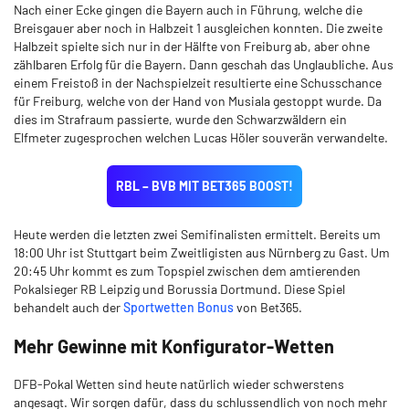
Nach einer Ecke gingen die Bayern auch in Führung, welche die
Breisgauer aber noch in Halbzeit 1 ausgleichen konnten. Die zweite
Halbzeit spielte sich nur in der Hälfte von Freiburg ab, aber ohne
zählbaren Erfolg für die Bayern. Dann geschah das Unglaubliche. Aus
einem Freistoß in der Nachspielzeit resultierte eine Schusschance
für Freiburg, welche von der Hand von Musiala gestoppt wurde. Da
dies im Strafraum passierte, wurde den Schwarzwäldern ein
Elfmeter zugesprochen welchen Lucas Höler souverän verwandelte.
RBL – BVB MIT BET365 BOOST!
Heute werden die letzten zwei Semifinalisten ermittelt. Bereits um
18:00 Uhr ist Stuttgart beim Zweitligisten aus Nürnberg zu Gast. Um
20:45 Uhr kommt es zum Topspiel zwischen dem amtierenden
Pokalsieger RB Leipzig und Borussia Dortmund. Diese Spiel
behandelt auch der
Sportwetten Bonus
von Bet365.
Mehr Gewinne mit Konfigurator-Wetten
DFB-Pokal Wetten sind heute natürlich wieder schwerstens
angesagt. Wir sorgen dafür, dass du schlussendlich von noch mehr