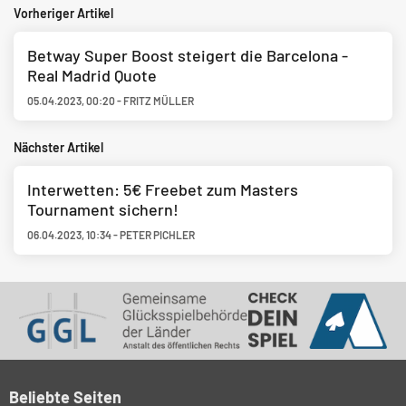
Vorheriger Artikel
Betway Super Boost steigert die Barcelona -
Real Madrid Quote
05.04.2023
,
00:20
-
FRITZ MÜLLER
Nächster Artikel
Interwetten: 5€ Freebet zum Masters
Tournament sichern!
06.04.2023
,
10:34
-
PETER PICHLER
Beliebte Seiten