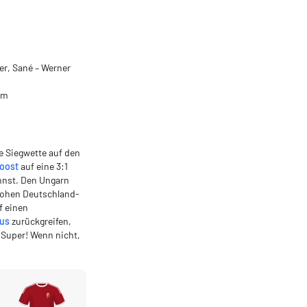
er, Sané – Werner
dam
e Siegwette auf den
oost
auf eine 3:1
nnst. Den Ungarn
hohen Deutschland-
f einen
us
zurückgreifen,
? Super! Wenn nicht,