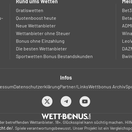
Rund ums Wetten
Meis
Gratiswetten
Bet3
u-
Quotenboost heute
Beta
Neue Wettanbieter
ADM
Wettanbieter ohne Steuer
Win
Bonus ohne Einzahlung
LeoV
Die besten Wettanbieter
DAZN
Sportwetten Bonus Bestandskunden
Bwin
Infos
ressum
Datenschutzerklärung
Partner/Links
Wettbonus Archiv
Sp
r betreffenden Wettanbieter. 18+. Glücksspiel kann süchtig machen. Hilf
cht.de/
. Spiele verantwortungsbewusst. Unser Projekt ist ein Vergleichspor