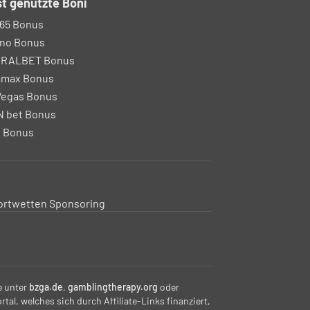
t genutzte Boni
65 Bonus
no Bonus
IRALBET Bonus
amax Bonus
egas Bonus
 bet Bonus
 Bonus
ortwetten Sponsoring
e unter
bzga.de
,
gamblingtherapy.org
oder
tal, welches sich durch Affiliate-Links finanziert,