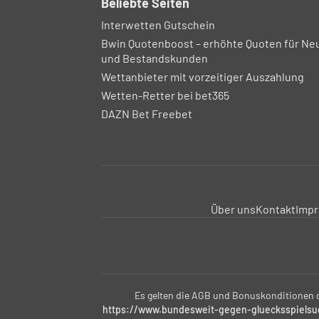
Beliebte Seiten
Interwetten Gutschein
Bwin Quotenboost – erhöhte Quoten für Ne
und Bestandskunden
Wettanbieter mit vorzeitiger Auszahlung
Wetten-Retter bei bet365
DAZN Bet Freebet
Über uns
Kontakt
Imp
Es gelten die AGB und Bonuskonditionen de
https://www.bundesweit-gegen-gluecksspielsu