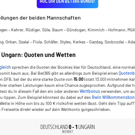
HOL DIR DEN BET365 BONUS!
ellungen der beiden Mannschaften
tegen – Kehrer, Rüdiger, Süle, Baum – Gündogan, Kimmich – Hofmann, Müll
ng, Orban, Szalai – Fiola, Schäfer, Styles, Kerkes – Gazdag, Szoboszlai – A
 Ungarn: Quoten und Wetten
gleich
sprechen die Quoten der Bookies klar für Deutschland, eine normal
 somit kaum aus. Bei Bet365 gibt es allerdings zum Beispiel einen
Quotenb
n DFB, bei der du eine starke Quote von
15.00
(statt 13.00) mitnehmen ka
 ihrer starken Leistungen kaum eine Chance zugesprochen. Aufgrund der 
est du in diesem Fall den ein oder anderen
Wettbonus
verwenden, um au
u tippen. Zum Beispiel könntest du dabei auf den
Bwin Willkommensbon
 Wette in Höhe von bis zu 100 € risikofrei wetten lässt. Geht dein Tipp auf
 Freiwette direkt wieder auf dein Wettkonto gutgeschrieben.