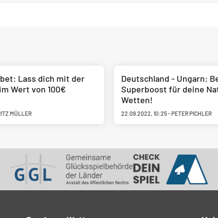
bet: Lass dich mit der
Deutschland - Ungarn: B
im Wert von 100€
Superboost für deine Na
Wetten!
ITZ MÜLLER
22.09.2022
,
10:25
-
PETER PICHLER