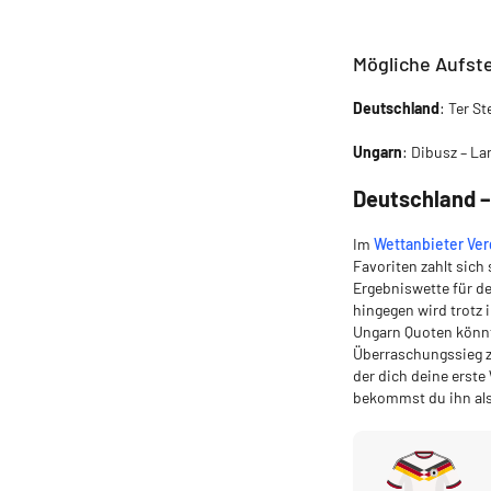
Mögliche Aufst
Deutschland
: Ter S
Ungarn
: Dibusz – La
Deutschland –
Im
Wettanbieter Ver
Favoriten zahlt sich
Ergebniswette für de
hingegen wird trotz
Ungarn Quoten könnt
Überraschungssieg z
der dich deine erste
bekommst du ihn als