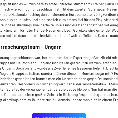
gespielt und es wurden bereits erste kritische Stimmen zu Trainer Hansi Fl
 nach wie vor noch ungeschlagen ist. Mit dem zweiten Spiel gegen Italien
nn die Nationalelf schlug den amtierenden Europameister völlig verdient 
 man nun anknüpfen und sich endlich zum ersten Mal für das Play-off der 
 braucht es allerdings zwei perfekte Spiele und die Mannschaft hat mit eini
u kämpfen. Torhüter Manuel Neuen und Leon Goretzka sind unter der Wo
s hoffen, dass sich die Infektion nicht auf weitere Teile des Kaders ausb
erraschungsteam – Ungarn
osung abgeschlossen war, hatten die meisten Experten großes Mitleid mit
 Gruppe mit Deutschland, England und Italien gesteckt zu werden, erschien 
e Ungarn. Doch bislang wurde alle Zweifler eines Besseren belehrt. Die „Ma
Weg die Gruppe zu halten, sondern führen diese im Moment sogar mit 7 Pu
iederlage gegen Italien konnte man ein Unentschieden gegen Deutschland 
einfahren. Besonders in Erinnerung wird dabei der sensationelle 4:0 Ausw
zten Spieltag der vergangenen Länderspielpause bleiben. Nun hat man die
en Deutschland einen großen Schritt in Richtung Gruppensieg zu machen. 
t allerdings bereits 18 Jahre zurück, damals konnte man sich in einem Fr