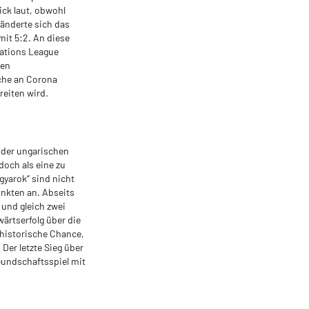
ick laut, obwohl
 änderte sich das
mit 5:2. An diese
Nations League
gen
che an Corona
reiten wird.
 der ungarischen
doch als eine zu
gyarok“ sind nicht
nkten an. Abseits
und gleich zwei
ärtserfolg über die
 historische Chance,
Der letzte Sieg über
eundschaftsspiel mit