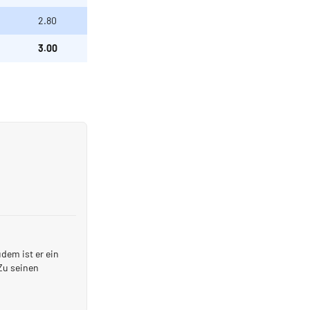
2.80
3.00
dem ist er ein
Zu seinen