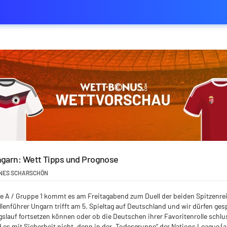
ngarn: Wett Tipps und Prognose
NES SCHARSCHÖN
e A / Gruppe 1 kommt es am Freitagabend zum Duell der beiden Spitzenrei
enführer Ungarn trifft am 5. Spieltag auf Deutschland und wir dürfen ges
gslauf fortsetzen können oder ob die Deutschen ihrer Favoritenrolle schl
 es mit Sicherheit nicht, denn in der „Todesgruppe“ der Nations League 