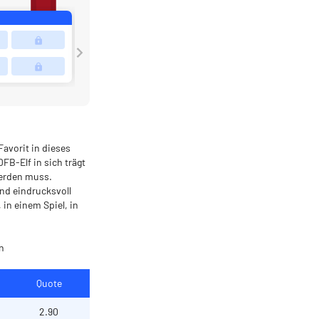
Favorit in dieses
DFB-Elf in sich trägt
werden muss.
nd eindrucksvoll
in einem Spiel, in
n
Quote
2.90