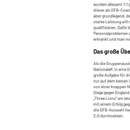
wurden allesamt 1:1 
dieser als DFB-Coach
aber grundlegend, de
starke Leistung will
qualifizieren. Dafür
Personalproblemen z
erkrankt und man mus
Das große Üb
Als die Gruppenausl
Nationalelf. In eine
große Aufgabe für di
nur auf dem besten 
von einer knappen N
Siege gegen England 
„Three Lions“ am let
mit einem Erfolg geg
die DFB-Auswahl lieg
2:0 durchsetzen.