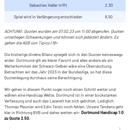
Sebastien Haller trifft
2.30
Spiel wird in Verlängerung entschieden
6.50
ACHTUNG: Quoten wurden am 07.02.23 um 11:00 abgerufen. Quoten
unterliegen Schwankungen und können sich jederzeit ändern. Es
gelten die AGB von Tipico | 18+
Die bisherige direkte Bilanz spiegelt sich in den Quoten keineswegs
wider. Dortmund gilt als klarer Favorit und alles andere als ein
Weiterkommen der Schwarz-Gelben wäre eine Überraschung.
Betrachten wir das Jahr 2023 in der Bundesliga, so hat diese
Quotenlegung durchaus seine Berechtigung.
Wir gehen in diesem Punkt sogar noch einen Schritt weiter und
wählen eine Handicap Wette. Dortmund ist in einer bockstarken
Verfassung und auch das Lazarett hat sich gelichtet. Lediglich
Thomas Meunier wird Edin Terzic noch fehlen. Unsere Tendenz geht
klar in Richtung BVB und daher wetten wir:
Dortmund Handicap 1:0
zu Quote 2.50.