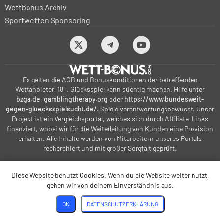
Wettbonus Archiv
Sportwetten Sponsoring
Es gelten die AGB und Bonuskonditionen der betreffenden
Wettanbieter. 18+. Glücksspiel kann süchtig machen. Hilfe unter
bzga.de
,
gamblingtherapy.org
oder
https://www.bundesweit-
gegen-gluecksspielsucht.de/
. Spiele verantwortungsbewusst. Unser
Projekt ist ein Vergleichsportal, welches sich durch Affiliate-Links
finanziert, wobei wir für die Weiterleitung von Kunden eine Provision
erhalten. Alle Inhalte werden von Mitarbeitern unseres Portals
recherchiert und mit großer Sorgfalt geprüft.
Diese Website benutzt Cookies. Wenn du die Website weiter nutzt,
bonus-betting.dk
bonus-parissportifs-gratuits.com
gehen wir von deinem Einverständnis aus.
kalyteri-stoiximatiki.gr
sportfogadas-magyarorszagon1.hu
OK
DATENSCHUTZERKLÄRUNG
weddenbonus.com
wett-bonus.com