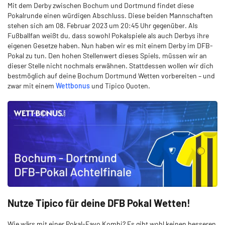
Mit dem Derby zwischen Bochum und Dortmund findet diese
Pokalrunde einen würdigen Abschluss. Diese beiden Mannschaften
stehen sich am 08. Februar 2023 um 20:45 Uhr gegenüber. Als
Fußballfan weißt du, dass sowohl Pokalspiele als auch Derbys ihre
eigenen Gesetze haben. Nun haben wir es mit einem Derby im DFB-
Pokal zu tun. Den hohen Stellenwert dieses Spiels, müssen wir an
dieser Stelle nicht nochmals erwähnen. Stattdessen wollen wir dich
bestmöglich auf deine Bochum Dortmund Wetten vorbereiten – und
zwar mit einem
Wettbonus
und Tipico Quoten.
Nutze Tipico für deine DFB Pokal Wetten!
Wie wärs mit einer Pokal-Favo Kombi? Es gibt wohl keinen besseren