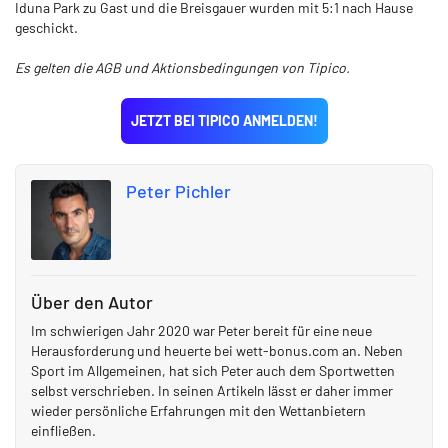
Iduna Park zu Gast und die Breisgauer wurden mit 5:1 nach Hause
geschickt.
Es gelten die AGB und Aktionsbedingungen von Tipico.
JETZT BEI TIPICO ANMELDEN!
Peter Pichler
Über den Autor
Im schwierigen Jahr 2020 war Peter bereit für eine neue
Herausforderung und heuerte bei wett-bonus.com an. Neben
Sport im Allgemeinen, hat sich Peter auch dem Sportwetten
selbst verschrieben. In seinen Artikeln lässt er daher immer
wieder persönliche Erfahrungen mit den Wettanbietern
einfließen.