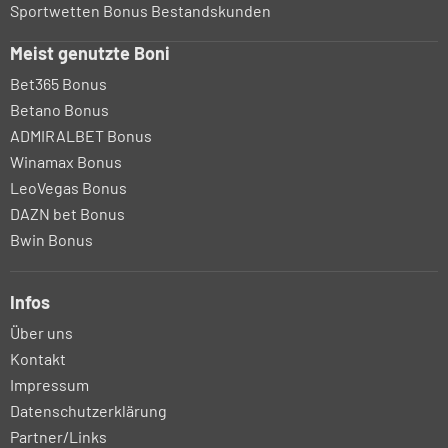
Sportwetten Bonus Bestandskunden
Meist genutzte Boni
Bet365 Bonus
Betano Bonus
ADMIRALBET Bonus
Winamax Bonus
LeoVegas Bonus
DAZN bet Bonus
Bwin Bonus
Infos
Über uns
Kontakt
Impressum
Datenschutzerklärung
Partner/Links