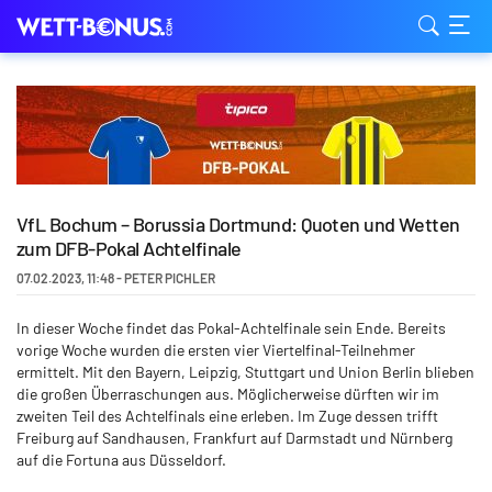
VfL Bochum – Borussia Dortmund: Quoten und Wetten
zum DFB-Pokal Achtelfinale
07.02.2023
,
11:48
-
PETER PICHLER
In dieser Woche findet das Pokal-Achtelfinale sein Ende. Bereits
vorige Woche wurden die ersten vier Viertelfinal-Teilnehmer
ermittelt. Mit den Bayern, Leipzig, Stuttgart und Union Berlin blieben
die großen Überraschungen aus. Möglicherweise dürften wir im
zweiten Teil des Achtelfinals eine erleben. Im Zuge dessen trifft
Freiburg auf Sandhausen, Frankfurt auf Darmstadt und Nürnberg
auf die Fortuna aus Düsseldorf.