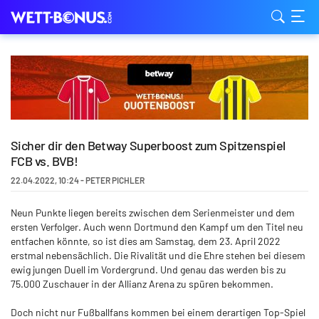
Sicher dir den Betway Superboost zum Spitzenspiel
FCB vs. BVB!
22.04.2022
,
10:24
-
PETER PICHLER
Neun Punkte liegen bereits zwischen dem Serienmeister und dem
ersten Verfolger. Auch wenn Dortmund den Kampf um den Titel neu
entfachen könnte, so ist dies am Samstag, dem 23. April 2022
erstmal nebensächlich. Die Rivalität und die Ehre stehen bei diesem
ewig jungen Duell im Vordergrund. Und genau das werden bis zu
75.000 Zuschauer in der Allianz Arena zu spüren bekommen.
Doch nicht nur Fußballfans kommen bei einem derartigen Top-Spiel