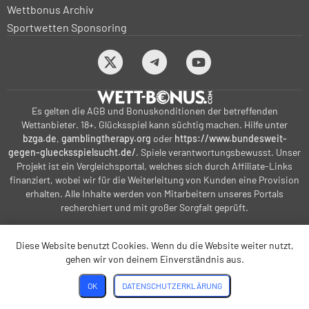
Wettbonus Archiv
Sportwetten Sponsoring
Es gelten die AGB und Bonuskonditionen der betreffenden
Wettanbieter. 18+. Glücksspiel kann süchtig machen. Hilfe unter
bzga.de
,
gamblingtherapy.org
oder
https://www.bundesweit-
gegen-gluecksspielsucht.de/
. Spiele verantwortungsbewusst. Unser
Projekt ist ein Vergleichsportal, welches sich durch Affiliate-Links
finanziert, wobei wir für die Weiterleitung von Kunden eine Provision
erhalten. Alle Inhalte werden von Mitarbeitern unseres Portals
recherchiert und mit großer Sorgfalt geprüft.
Diese Website benutzt Cookies. Wenn du die Website weiter nutzt,
bonus-betting.dk
bonus-parissportifs-gratuits.com
gehen wir von deinem Einverständnis aus.
kalyteri-stoiximatiki.gr
sportfogadas-magyarorszagon1.hu
OK
DATENSCHUTZERKLÄRUNG
weddenbonus.com
wett-bonus.com