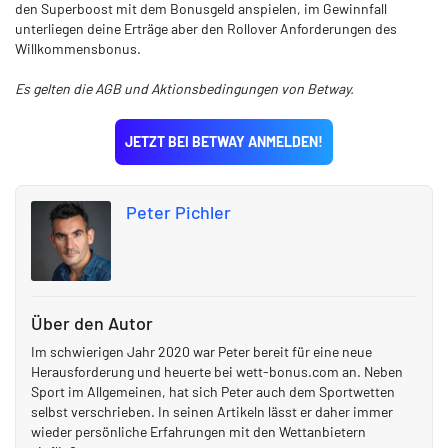
den Superboost mit dem Bonusgeld anspielen, im Gewinnfall
unterliegen deine Erträge aber den Rollover Anforderungen des
Willkommensbonus.
Es gelten die AGB und Aktionsbedingungen von Betway.
JETZT BEI BETWAY ANMELDEN!
Peter Pichler
Über den Autor
Im schwierigen Jahr 2020 war Peter bereit für eine neue
Herausforderung und heuerte bei wett-bonus.com an. Neben
Sport im Allgemeinen, hat sich Peter auch dem Sportwetten
selbst verschrieben. In seinen Artikeln lässt er daher immer
wieder persönliche Erfahrungen mit den Wettanbietern