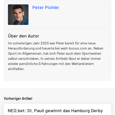
Peter Pichler
Über den Autor
Im schwierigen Jahr 2020 war Peter bereit für eine neue
Herausforderung und heuerte bei wett-bonus.com an. Neben
Sport im Allgemeinen, hat sich Peter auch dem Sportwetten
selbst verschrieben. In seinen Artikeln lässt er daher immer
wieder persönliche Erfahrungen mit den Wettanbietern
einfließen.
Vorheriger Artikel
NEO.bet: St. Pauli gewinnt das Hamburg Derby