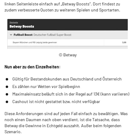
linken Seitenleiste einfach auf „Betway Boosts“. Dort findest zu
zudem verbesserte Quoten zu weiteren Spielen und Sportarten.
© Betway
Nun aber zu den Einzelheiten:
Gültig für Bestandskunden aus Deutschland und Österreich
Es zählen nur Wetten vor Spielbeginn
Maximaleinsatz beläuft sich in der Regel auf 13€ (kann variieren)
Cashout ist nicht gestattet bzw. nicht verfügbar
Diese Anforderungen sind auf jeden Fall einfach zu bewältigen. Was
noch einen Daumen nach oben verdient, ist die Tatsache, dass
Betway die Gewinne in Echtgeld auszahlt. Außer beim folgenden
Szenario.